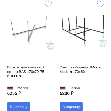
Каркас для каменной
Рама разборная 1Marka
ванны BAS 170x70-75
Modern 170х80
КП00076
Россия
Россия
6255
6200
q
q
В корзину
В корзину