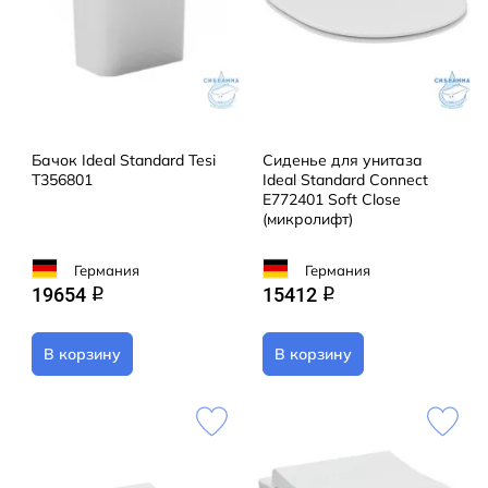
Бачок Ideal Standard Tesi
Сиденье для унитаза
T356801
Ideal Standard Connect
E772401 Soft Close
(микролифт)
Германия
Германия
19654
15412
q
q
В корзину
В корзину