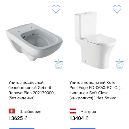
Унитаз подвесной
Унитаз напольный Koller
безободковый Geberit
Pool Edge ED-0650-RC-C (с
Renova Plan 202170000
сиденьем Soft Close
(без сиденья)
(микролифт) ) без бачка
Швейцария
Австрия
13625
13404
q
q