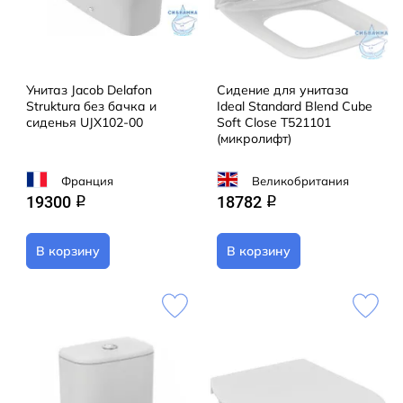
Унитаз Jacob Delafon
Сидение для унитаза
Struktura без бачка и
Ideal Standard Blend Cube
сиденья UJX102-00
Soft Close T521101
(микролифт)
Франция
Великобритания
19300
18782
q
q
В корзину
В корзину