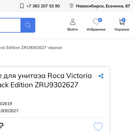
+7 383 207 53 90
Новосибирск, Есенина, 67
0
0
Войти
Избранное
Корзина
ack Edition ZRU9302627 чёрное
 для унитаза Roca Victoria
ack Edition ZRU9302627
02619
U9302627
₽