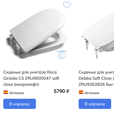
Сиденье для унитаза Roca
Сиденье для уни
Giralda CS ZRU9000047 soft
Debba Soft Close
close (микролифт)
ZRU9302826 быс
5790
q
Испания
Испания
В корзину
В корзину