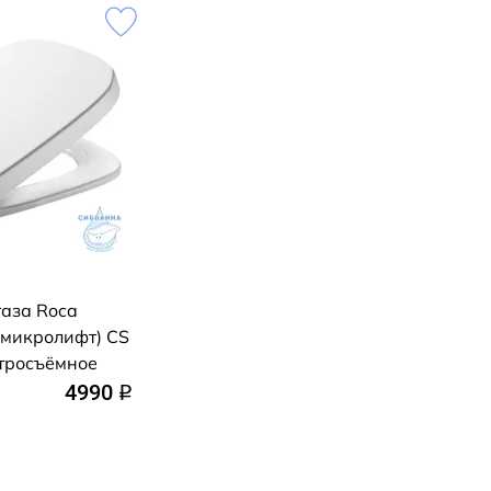
таза Roca
 (микролифт) CS
тросъёмное
4990
q