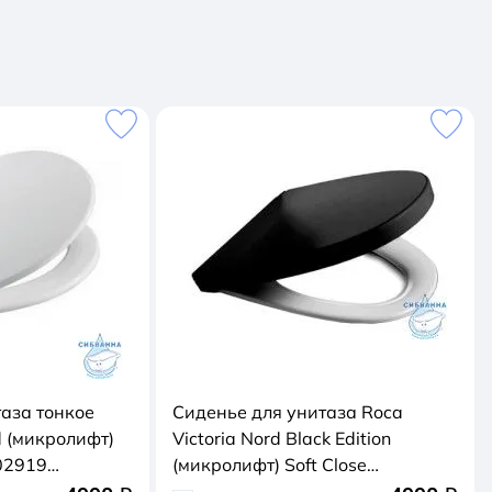
аза тонкое
Сиденье для унитаза Roca
d (микролифт)
Victoria Nord Black Edition
02919
(микролифт) Soft Close
ZRU9302627