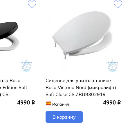
таза Roca
Сиденье для унитаза тонкое
dition Soft
Roca Victoria Nord (микролифт)
) CS
Soft Close CS ZRU9302919
ное
4990
4990
q
q
Испания
В корзину