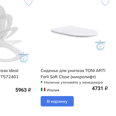
аза Ideal
Сиденье для унитаза TONI ARTI
 O T572401
Forli Soft Close (микролифт)
Наличие уточняйте у менеджера
4731
q
5963
Италия
q
В корзину