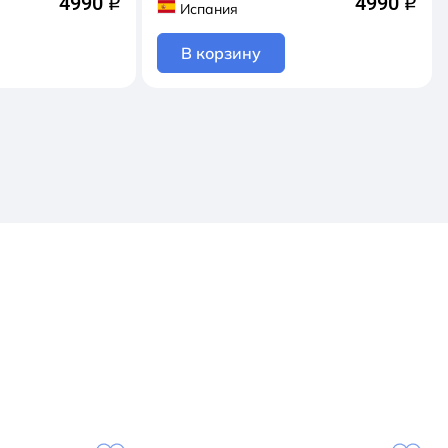
4990
4990
q
q
Испания
В корзину