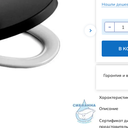
Нашли дешев
В К
Гарантия и 
Характеристи
Описание
Сертификат д
представитель