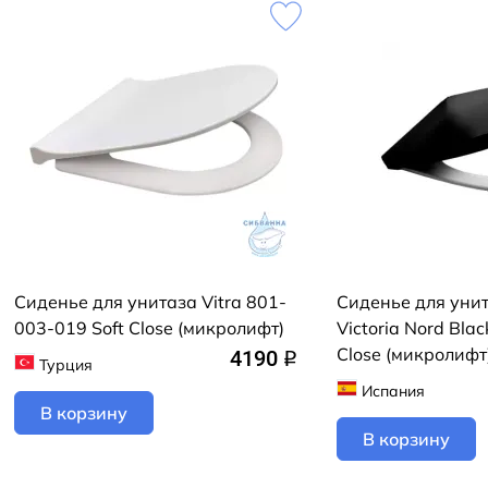
Сиденье для унитаза Vitra 801-
Сиденье для уни
003-019 Soft Close (микролифт)
Victoria Nord Black E
Close (микролифт
4190
q
Турция
ZRU9302627 чёр
Испания
В корзину
В корзину