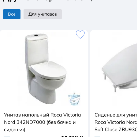
Все
Для унитазов
Унитаз напольный Roca Victoria
Сиденье для унит
Nord 342ND7000 (без бачка и
Roca Victoria Nor
сиденья)
Soft Close ZRU93
быстросъемное