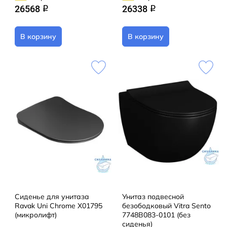
26568
26338
q
q
В корзину
В корзину
Сиденье для унитаза
Унитаз подвесной
Ravak Uni Chrome X01795
безободковый Vitra Sento
(микролифт)
7748B083-0101 (без
сиденья)