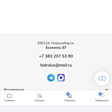
630124, Новосибирск,
Есенина, 67
+7 383 207 53 90
hidrolux@mail.ru
Компания
0
0
Продукция
О компании
Главная
Каталог
Корзина
Избранное
Бренды
Ванны