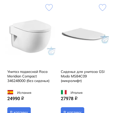
Унитаз подвесной Roca
Сиденье для унитаза GSI
Meridian Compact
Modo MS84C09
346248000 (без сиденья)
(микролифт)
Испания
Италия
24990
27978
q
q
В корзину
В корзину