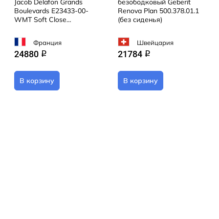
Jacob Delafon Grands
безободковый Geberit
Boulevards E23433-00-
Renova Plan 500.378.01.1
WMT Soft Close
(без сиденья)
(микролифт)
Франция
Швейцария
24880
21784
q
q
В корзину
В корзину