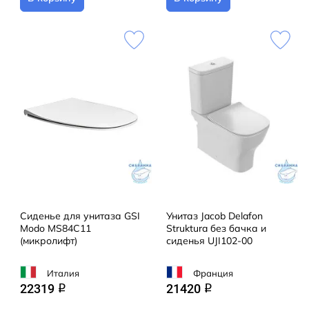
Сиденье для унитаза GSI
Унитаз Jacob Delafon
Modo MS84C11
Struktura без бачка и
(микролифт)
сиденья UJI102-00
Италия
Франция
22319
21420
q
q