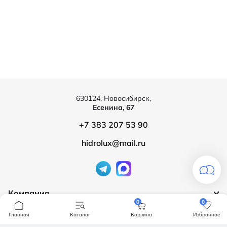
630124, Новосибирск,
Есенина, 67
+7 383 207 53 90
hidrolux@mail.ru
Компания
0
0
Продукция
О компании
Главная
Каталог
Корзина
Избранное