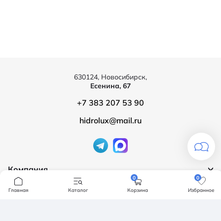
630124, Новосибирск,
Есенина, 67
+7 383 207 53 90
hidrolux@mail.ru
Компания
0
0
Продукция
О компании
Главная
Каталог
Корзина
Избранное
Бренды
Ванны
Доставка и оплата
Мебель для ванной