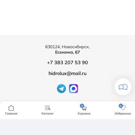
630124, Новосибирск,
Есенина, 67
+7 383 207 53 90
hidrolux@mail.ru
Компания
0
0
Продукция
О компании
Главная
Каталог
Корзина
Избранное
Бренды
Ванны
Доставка и оплата
Мебель для ванной