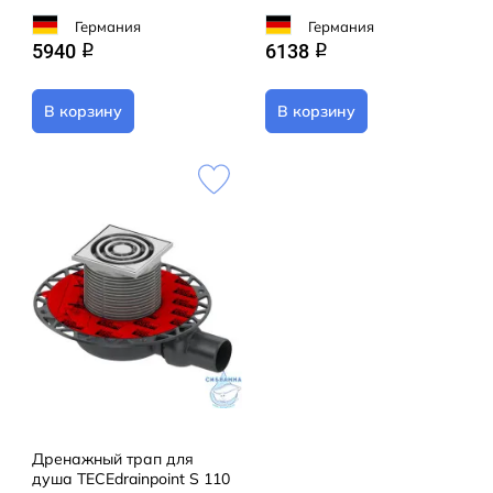
Германия
Германия
5940
6138
q
q
В корзину
В корзину
Дренажный трап для
душа TECEdrainpoint S 110