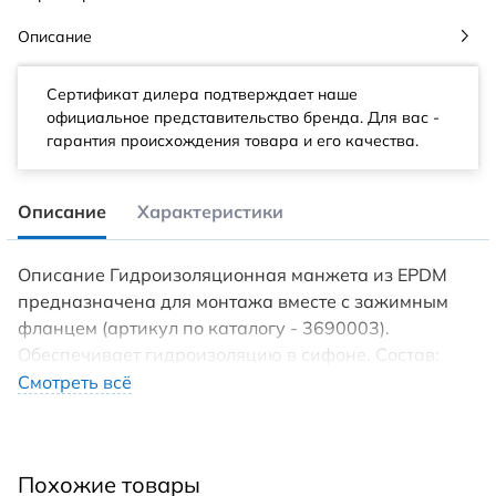
Описание
Сертификат дилера подтверждает наше
официальное представительство бренда. Для вас -
гарантия происхождения товара и его качества.
Описание
Характеристики
Описание Гидроизоляционная манжета из EPDM
предназначена для монтажа вместе с зажимным
фланцем (артикул по каталогу - 3690003).
Обеспечивает гидроизоляцию в сифоне. Состав:
пленка из полибутилена, сверху - стекловолокно.
Смотреть всё
Для нанесения понадобится клей на основе
полиуретана, дополнительно нужен обдув нагретым
воздухом. Размер данной модели: 500 на 500 – 3,1
Похожие товары
мм.