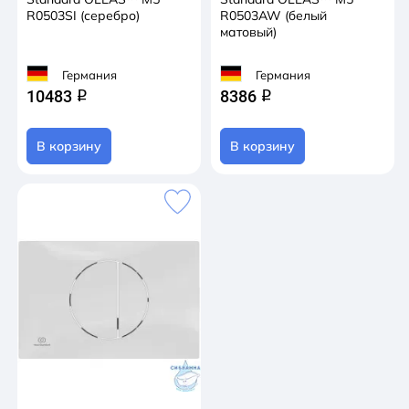
R0503SI (серебро)
R0503AW (белый
матовый)
Германия
Германия
10483
8386
q
q
В корзину
В корзину