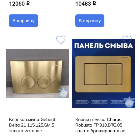
12060
10483
q
q
В корзину
В корзину
Кнопка смыва Geberit
Кнопка смыва Charus
Delta 21 115.125.GM.5
Robusto FP.310.BTG.05
золото матовое
золото брашированное