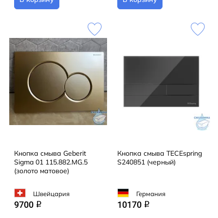
Кнопка смыва Geberit
Кнопка смыва TECEspring
Sigma 01 115.882.MG.5
S240851 (черный)
(золото матовое)
Швейцария
Германия
9700
10170
q
q