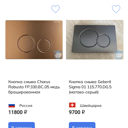
Кнопка смыва Charus
Кнопка смыва Geberit
Robusto FP.330.BC.05 медь
Sigma 01 115.770.DG.5
брашированная
(матово-серый)
Россия
Швейцария
11800
9700
q
q
В корзину
В корзину