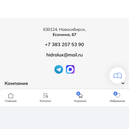
630124, Новосибирск,
Есенина, 67
+7 383 207 53 90
hidrolux@mail.ru
Компания
Продукция
О компании
0
0
Главная
Каталог
Корзина
Избранное
Бренды
Ванны
Доставка и оплата
Мебель для ванной
Обмен и возврат
Инсталяции, кнопки смыва
Карта сайта
Политика конфендициальности