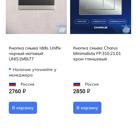
Кнопка смыва Iddis Unifix
Кнопка смыва Charus
черный матовый
Minimalista FP.310.21.01
UNIS1MBi77
хром глянцевый
Наличие уточняйте у
менеджера
Россия
Россия
2760
2850
q
q
В корзину
В корзину