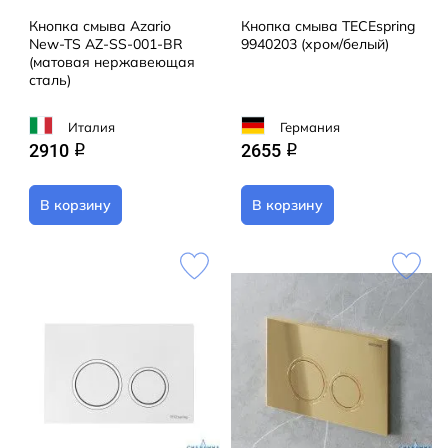
Кнопка смыва Azario
Кнопка смыва TECEspring
New-TS AZ-SS-001-BR
9940203 (хром/белый)
(матовая нержавеющая
сталь)
Италия
Германия
2910
2655
q
q
В корзину
В корзину