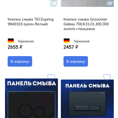
Кнопка смыва TECEspring
Кнопка смыва Grossman
9940103 (хром /белый)
Galaxy 700.K31.01.300.300
золото глянцевое
Германия
Германия
2655
2457
q
q
В корзину
В корзину