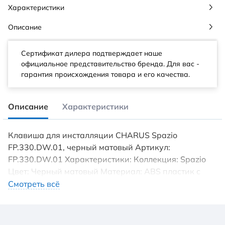
Характеристики
Описание
Сертификат дилера подтверждает наше
официальное представительство бренда. Для вас -
гарантия происхождения товара и его качества.
Описание
Характеристики
Клавиша для инсталляции CHARUS Spazio
FP.330.DW.01, черный матовый Артикул:
FP.330.DW.01 Характеристики: Коллекция: Spazio
Цвет: Черный матовый Материал: ABS пластик с
хромированной окантовкой Высота: 165 мм
Смотреть всё
Ширина: 245 мм Длина: 14,5 мм Управление:
Механическое Комплектация: Панель в сборе, 2
крепежных пластиковых винта, 2 толкателя