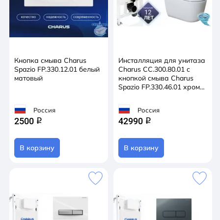
Кнопка смыва Charus
Инсталляция для унитаза
Spazio FP.330.12.01 белый
Charus CC.300.80.01 с
матовый
кнопкой смыва Charus
Spazio FP.330.46.01 хром
матовый, с унитазом LYon
2.0 (с сиденьем Soft Close
Россия
Россия
(микролифт)
2500
42990
q
q
В корзину
В корзину