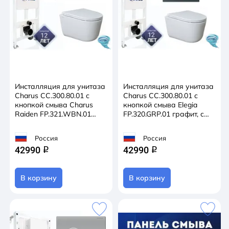
Инсталляция для унитаза
Инсталляция для унитаза
Charus CC.300.80.01 с
Charus CC.300.80.01 с
кнопкой смыва Charus
кнопкой смыва Elegia
Raiden FP.321.WBN.01
FP.320.GRP.01 графит, с
белый/хром, с унитазом
унитазом LYon 2.0 (с
LYon 2.0 (с сиденьем Soft
сиденьем Soft Close
Россия
Россия
Close (микролифт)
(микролифт)
42990
42990
q
q
В корзину
В корзину