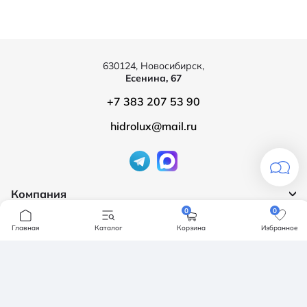
630124, Новосибирск,
Есенина, 67
+7 383 207 53 90
hidrolux@mail.ru
Компания
0
0
Продукция
О компании
Главная
Каталог
Корзина
Избранное
Бренды
Ванны
Доставка и оплата
Мебель для ванной
Обмен и возврат
Инсталяции, кнопки смыва
Карта сайта
Политика конфендициальности
Унитазы