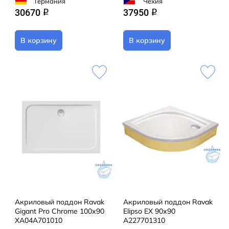
Германия
Чехия
30670
37950
q
q
В корзину
В корзину
Акриловый поддон Ravak
Акриловый поддон Ravak
Gigant Pro Chrome 100х90
Elipso EX 90х90
XA04A701010
A227701310