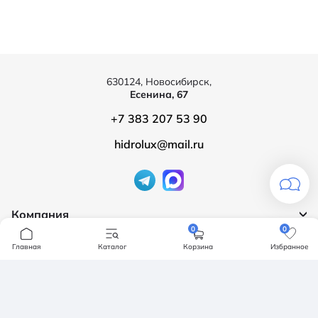
630124, Новосибирск,
Есенина, 67
+7 383 207 53 90
hidrolux@mail.ru
Компания
0
0
Продукция
О компании
Главная
Каталог
Корзина
Избранное
Бренды
Ванны
Доставка и оплата
Мебель для ванной
Обмен и возврат
Инсталяции, кнопки смыва