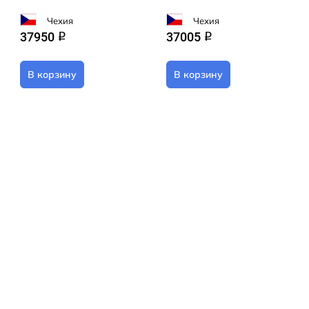
Чехия
Чехия
37950
37005
q
q
В корзину
В корзину