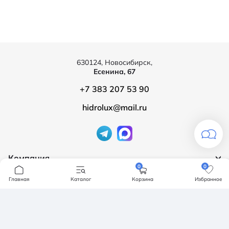
630124, Новосибирск,
Есенина, 67
+7 383 207 53 90
hidrolux@mail.ru
Компания
0
0
Продукция
О компании
Главная
Каталог
Корзина
Избранное
Бренды
Ванны
Доставка и оплата
Мебель для ванной
Обмен и возврат
Инсталяции, кнопки смыва