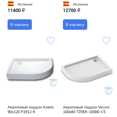
Испания
Испания
11400
12700
q
q
В корзину
В корзину
Акриловый поддон Azario
Акриловый поддон Veconi
90x120 P2912 R
100x80 TZ55R-10080-C5