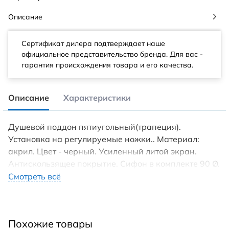
Описание
Сертификат дилера подтверждает наше
официальное представительство бренда. Для вас -
гарантия происхождения товара и его качества.
Описание
Характеристики
Душевой поддон пятиугольный(трапеция).
Установка на регулируемые ножки.. Материал:
акрил. Цвет - черный. Усиленный литой экран.
Антискользящее покрытие. Сифон в комплекте 90 Ø.
Максимальная нагрузка на поддон 200 кг.
Смотреть всё
Похожие товары