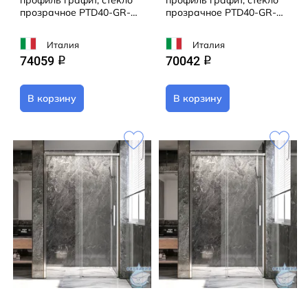
профиль графит, стекло
профиль графит, стекло
прозрачное PTD40-GR-
прозрачное PTD40-GR-
150-01-C4
130-01-C4
Италия
Италия
74059
70042
q
q
В корзину
В корзину