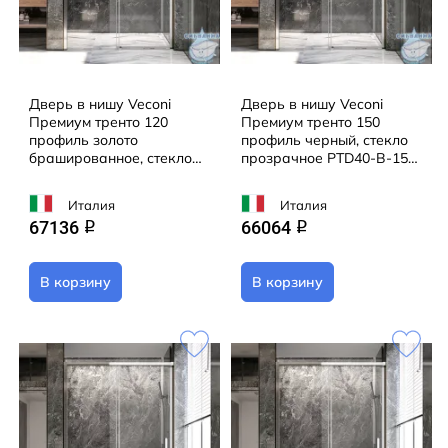
Дверь в нишу Veconi
Дверь в нишу Veconi
Премиум тренто 120
Премиум тренто 150
профиль золото
профиль черный, стекло
брашированное, стекло
прозрачное PTD40-B-150-
прозрачное PTD40-G-120-
01-C4
01-C4
Италия
Италия
67136
66064
q
q
В корзину
В корзину