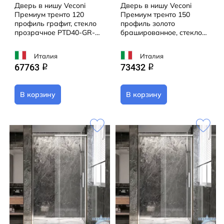
Дверь в нишу Veconi
Дверь в нишу Veconi
Премиум тренто 120
Премиум тренто 150
профиль графит, стекло
профиль золото
прозрачное PTD40-GR-
брашированное, стекло
120-01-C4
прозрачное PTD40-G-150-
01-C4
Италия
Италия
67763
73432
q
q
В корзину
В корзину