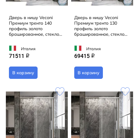
Дверь в нишу Veconi
Дверь в нишу Veconi
Премиум тренто 140
Премиум тренто 130
профиль золото
профиль золото
брашированное, стекло
брашированное, стекло
прозрачное PTD40-G-140-
прозрачное PTD40-G-130-
01-C4
01-C4
Италия
Италия
71511
69415
q
q
В корзину
В корзину