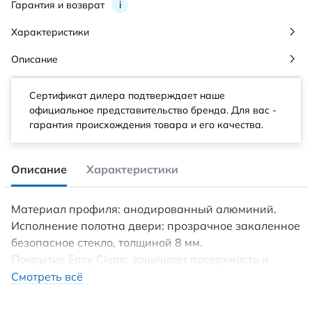
Гарантия и возврат
i
Характеристики
Описание
Сертификат дилера подтверждает наше
официальное представительство бренда. Для вас -
гарантия происхождения товара и его качества.
Описание
Характеристики
Материал профиля: анодированный алюминий.
Исполнение полотна двери: прозрачное закаленное
безопасное стекло, толщиной 8 мм.
Покрытие Easy Clean: защищает поверхность и
избавляет от известкового налета.
Смотреть всё
Конструкция дверей: раздвижная.
Ориентация: универсальная.