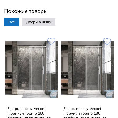
Ручка-скоба: нержавеющая сталь.
Похожие товары
Регулируемые двойные ролики из нержавеющей
стали.
Все
Двери в нишу
Доводчик: функция Soft Close.
Монтаж: в нишу.
Установка: на поддон, на пол.
В комплекте поставки:
Душевая дверь.
Дверь в нишу Veconi
Дверь в нишу Veconi
Премиум тренто 150
Премиум тренто 130