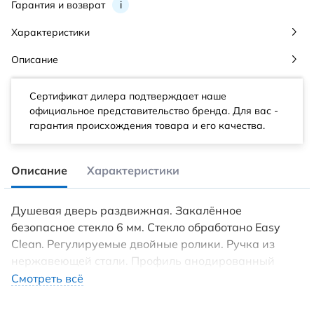
Гарантия и возврат
i
Характеристики
Описание
Сертификат дилера подтверждает наше
официальное представительство бренда. Для вас -
гарантия происхождения товара и его качества.
Описание
Характеристики
Душевая дверь раздвижная. Закалённое
безопасное стекло 6 мм. Стекло обработано Easy
Clean. Регулируемые двойные ролики. Ручка из
нержавеющей стали. Профиль анодированный
алюминий . Универсальная установка открывания
Смотреть всё
двери. Быстрая сборка. Поддон приобретается
отдельно. Комплектуется боковой панелью Evo SP .