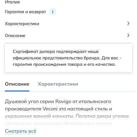
Италия
Гарантия и возврат
i
Характеристики
Описание
Сертификат дилера подтверждает наше
официальное представительство бренда. Для вас -
гарантия происхождения товара и его качества.
Описание
Характеристики
Душевой угол серии Rovigo от итальянского
производителя Veconi это настоящий стиль и
украшение ванной комнаты. Полотно двери уголка
сделано из закаленного безопасного стекла
толщиной 6 мм, а профиль состоит из
Смотреть всё