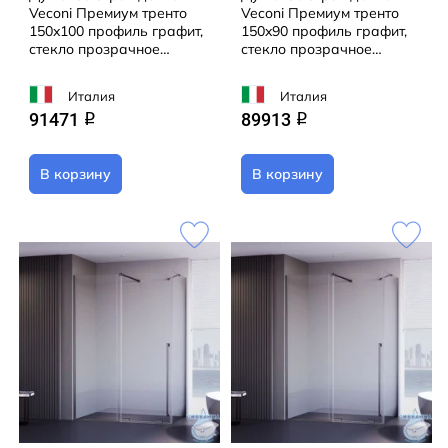
Veconi Премиум тренто
Veconi Премиум тренто
150x100 профиль графит,
150x90 профиль графит,
стекло прозрачное
стекло прозрачное
PTC50-SP-150100-GR-01-
PTC50-SP-15090-GR-01-
C4 (без поддона)
C4 (без поддона)
Италия
Италия
91471
89913
q
q
В корзину
В корзину