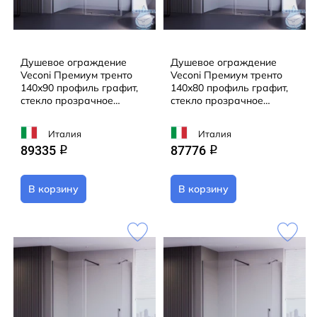
Душевое ограждение
Душевое ограждение
Veconi Премиум тренто
Veconi Премиум тренто
140x90 профиль графит,
140x80 профиль графит,
стекло прозрачное
стекло прозрачное
PTC50-SP-14090-GR-01-
PTC50-SP-14080-GR-01-
C4 (без поддона)
C4 (без поддона)
Италия
Италия
89335
87776
q
q
В корзину
В корзину