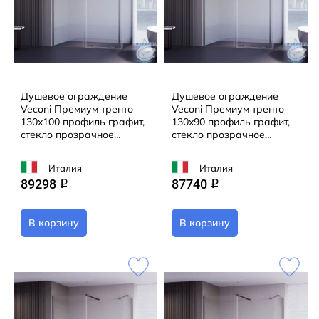
Душевое ограждение
Душевое ограждение
Veconi Премиум тренто
Veconi Премиум тренто
130x100 профиль графит,
130x90 профиль графит,
стекло прозрачное
стекло прозрачное
PTC50-SP-130100-GR-01-
PTC50-SP-13090-GR-01-
C4 (без поддона)
C4 (без поддона)
Италия
Италия
89298
87740
q
q
В корзину
В корзину