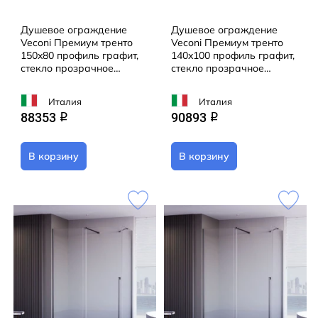
Душевое ограждение
Душевое ограждение
Veconi Премиум тренто
Veconi Премиум тренто
150x80 профиль графит,
140x100 профиль графит,
стекло прозрачное
стекло прозрачное
PTC50-SP-15080-GR-01-
PTC50-SP-140100-GR-01-
C4 (без поддона)
C4 (без поддона)
Италия
Италия
88353
90893
q
q
В корзину
В корзину