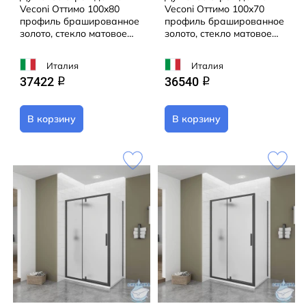
Veconi Оттимо 100x80
Veconi Оттимо 100x70
профиль брашированное
профиль брашированное
золото, стекло матовое
золото, стекло матовое
OP20G-SP-10080-07-C9
OP20G-SP-10070-07-C9
(без поддона)
(без поддона)
Италия
Италия
37422
36540
q
q
В корзину
В корзину