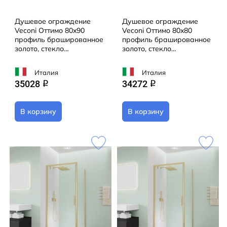
Душевое ограждение
Душевое ограждение
Veconi Оттимо 80x90
Veconi Оттимо 80x80
профиль брашированное
профиль брашированное
золото, стекло
золото, стекло
прозрачное OP30G-SP-
прозрачное OP30G-SP-
8090-01-C9 (без поддона)
8080-01-C9 (без поддона)
Италия
Италия
35028
34272
q
q
В корзину
В корзину