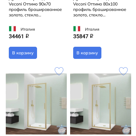
Veconi Оттимо 90x70
Veconi Оттимо 80x100
профиль брашированное
профиль брашированное
золото, стекло
золото, стекло
прозрачное OP30G-SP-
прозрачное OP30G-SP-
9070-01-C9 (без поддона)
80100-01-C9 (без
Италия
Италия
поддона)
34461
35847
q
q
В корзину
В корзину