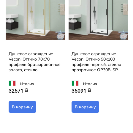
Душевое ограждение
Душевое ограждение
Veconi Оттимо 70x70
Veconi Оттимо 90x100
профиль брашированное
профиль черный, стекло
золото, стекло
прозрачное OP30B-SP-
прозрачное OP30G-SP-
90100-01-C9 (без
7070-01-C9 (без поддона)
поддона)
Италия
Италия
32571
35091
q
q
В корзину
В корзину