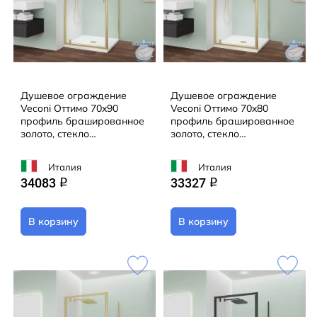
Душевое ограждение
Душевое ограждение
Veconi Оттимо 70x90
Veconi Оттимо 70x80
профиль брашированное
профиль брашированное
золото, стекло
золото, стекло
прозрачное OP30G-SP-
прозрачное OP30G-SP-
7090-01-C9 (без поддона)
7080-01-C9 (без поддона)
Италия
Италия
34083
33327
q
q
В корзину
В корзину