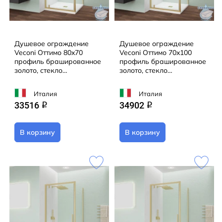
Душевое ограждение
Душевое ограждение
Veconi Оттимо 80x70
Veconi Оттимо 70x100
профиль брашированное
профиль брашированное
золото, стекло
золото, стекло
прозрачное OP30G-SP-
прозрачное OP30G-SP-
8070-01-C9 (без поддона)
70100-01-C9 (без
Италия
Италия
поддона)
33516
34902
q
q
В корзину
В корзину