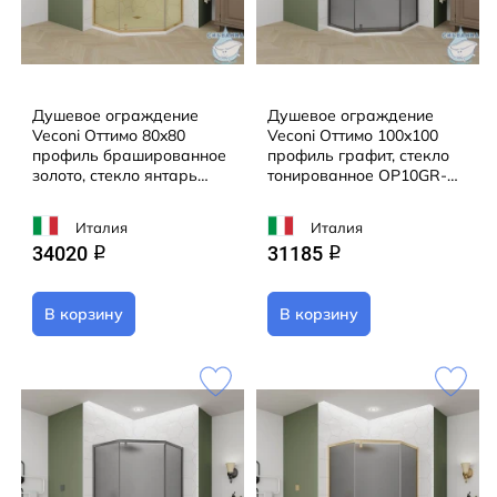
Душевое ограждение
Душевое ограждение
Veconi Оттимо 80x80
Veconi Оттимо 100x100
профиль брашированное
профиль графит, стекло
золото, стекло янтарь
тонированное OP10GR-
OP10G-8080-14-C9 (без
100100-12-C9 (без
поддона)
поддона)
Италия
Италия
34020
31185
q
q
В корзину
В корзину