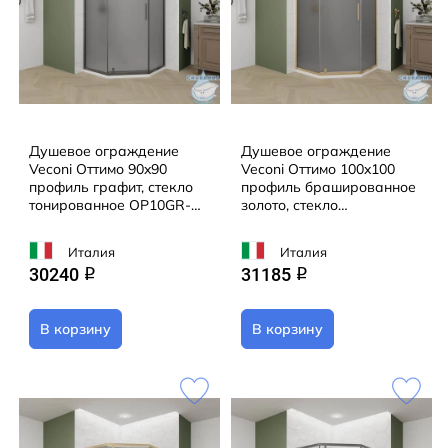
Душевое ограждение
Душевое ограждение
Veconi Оттимо 90x90
Veconi Оттимо 100x100
профиль графит, стекло
профиль брашированное
тонированное OP10GR-
золото, стекло
9090-12-C9 (без поддона)
тонированное OP10G-
100100-12-C9 (без
Италия
Италия
поддона)
30240
31185
q
q
В корзину
В корзину