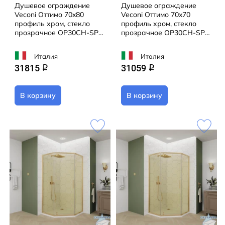
Душевое ограждение
Душевое ограждение
Veconi Оттимо 70x80
Veconi Оттимо 70x70
профиль хром, стекло
профиль хром, стекло
прозрачное OP30CH-SP-
прозрачное OP30CH-SP-
7080-01-C9 (без поддона)
7070-01-C9 (без поддона)
Италия
Италия
31815
31059
q
q
В корзину
В корзину