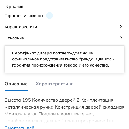
Германия
Гарантия и возврат
i
Характеристики
Описание
Сертификат дилера подтверждает наше
официальное представительство бренда. Для вас -
гарантия происхождения товара и его качества.
Описание
Характеристики
Высота 195 Количество дверей 2 Комплектация
металлическая ручка Конструкция дверей складная
Монтаж в угол Поддон в комплекте нет,
приобретается отдельно Стекло прозрачное Тип
поддона низкий Толщина стекла, мм 6
Смотреть всё