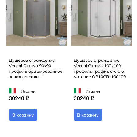
Душевое ограждение
Душевое ограждение
Veconi Оттимо 90x90
Veconi Оттимо 100x100
профиль брашированное
профиль графит, стекло
золото, стекло
матовое OP10GR-100100-
тонированное OP10G-
07-C9 (без поддона)
9090-12-C9 (без поддона)
Италия
Италия
30240
30240
q
q
В корзину
В корзину