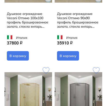
Душевое ограждение
Душевое ограждение
Veconi Оттимо 100x100
Veconi Оттимо 90x90
профиль брашированное
профиль брашированное
золото, стекло янтарь
золото, стекло янтарь
OP10G-100100-14-C9 (без
OP10G-9090-14-C9 (без
поддона)
поддона)
Италия
Италия
37800
35910
q
q
В корзину
В корзину