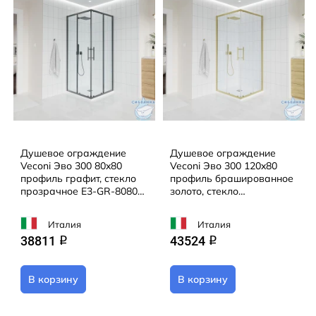
Душевое ограждение
Душевое ограждение
Veconi Эво 300 80x80
Veconi Эво 300 120x80
профиль графит, стекло
профиль брашированное
прозрачное E3-GR-8080-
золото, стекло
01-C9 (без поддона)
прозрачное E3-G-12080-
01-C9 (без поддона)
Италия
Италия
38811
43524
q
q
В корзину
В корзину