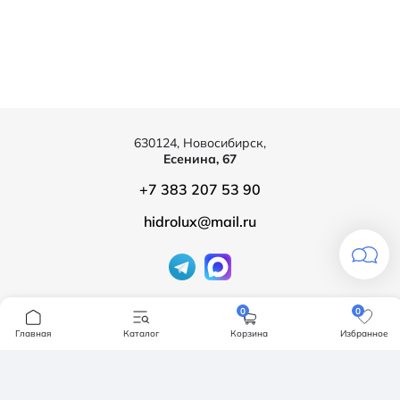
630124, Новосибирск,
Есенина, 67
+7 383 207 53 90
hidrolux@mail.ru
Компания
0
0
Главная
Каталог
Корзина
Избранное
Продукция
О компании
Бренды
Ванны
Доставка и оплата