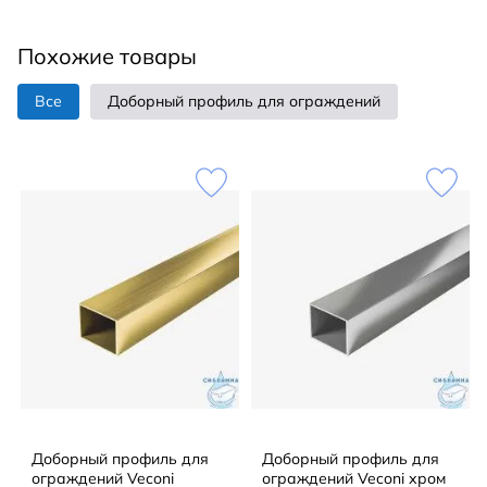
39
Похожие товары
Высота, мм
—
Все
Доборный профиль для ограждений
2000
Цвет
—
брашированный графит
Гарантийный срок
—
2
Исполнение
—
универсальное
Доборный профиль для
Доборный профиль для
ограждений Veconi
ограждений Veconi хром