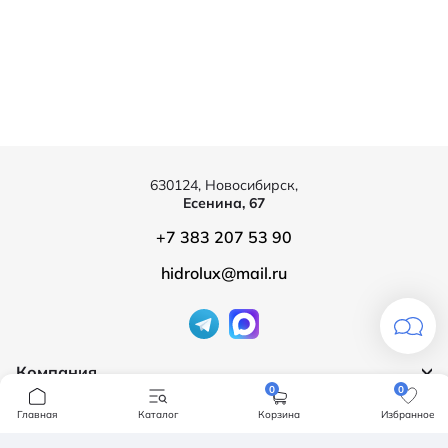
630124, Новосибирск,
Есенина, 67
+7 383 207 53 90
hidrolux@mail.ru
Компания
0
0
Продукция
О компании
Главная
Каталог
Корзина
Избранное
Бренды
Ванны