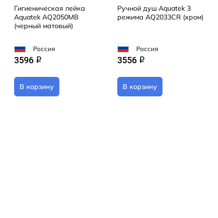
Гигиеническая лейка
Ручной душ Aquatek 3
Aquatek AQ2050MB
режима AQ2033CR (хром)
(черный матовый)
Россия
Россия
3596
3556
q
q
В корзину
В корзину