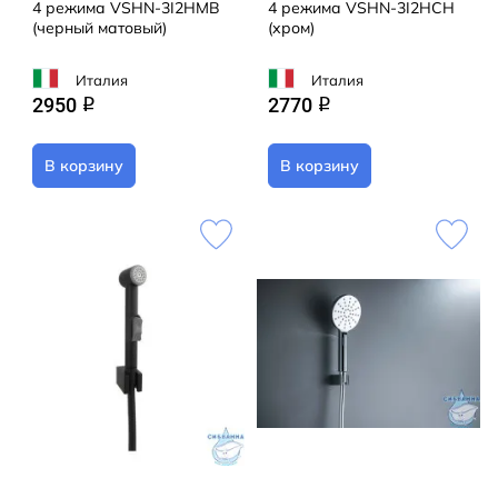
4 режима VSHN-3I2HMB
4 режима VSHN-3I2HCH
(черный матовый)
(хром)
Италия
Италия
2950
2770
q
q
В корзину
В корзину