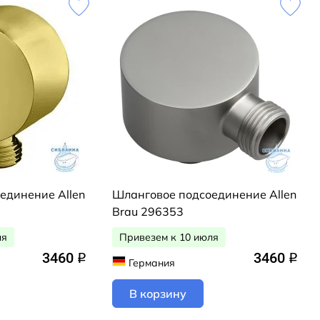
единение Allen
Шланговое подсоединение Allen
Brau 296353
ля
Привезем к 10 июля
3460
3460
q
q
Германия
В корзину