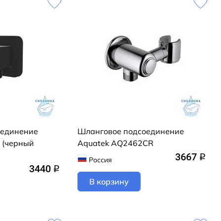
оединение
Шланговое подсоединение
 (черный
Aquatek AQ2462CR
3667
q
Россия
3440
q
В корзину