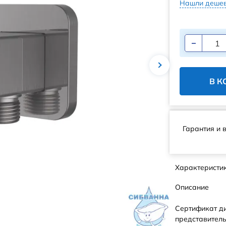
Нашли дешев
В К
Гарантия и 
Характеристи
Описание
Сертификат д
представитель