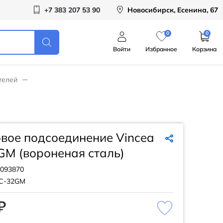
+7 383 207 53 90
Новосибирск, Есенина, 67
0
0
Войти
Избранное
Корзина
телей
вое подсоединение Vincea
GM (вороненая сталь)
093870
C-32GM
₽