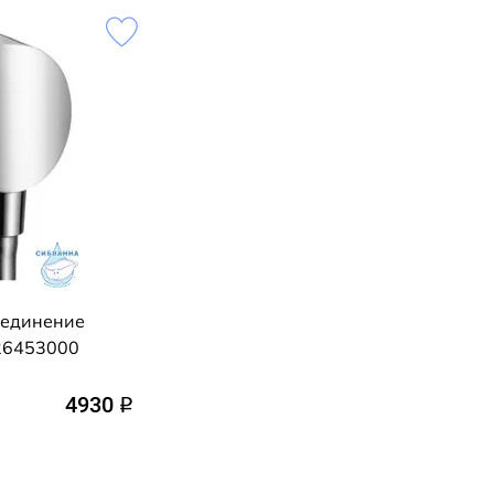
оединение
 26453000
4930
q