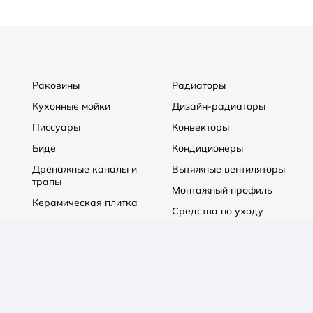
Раковины
Радиаторы
Кухонные мойки
Дизайн-радиаторы
Писсуары
Конвекторы
Биде
Кондиционеры
Дренажные каналы и
Вытяжные вентиляторы
трапы
Монтажный профиль
Керамическая плитка
Средства по уходу
Котлы отопления
Теплые полы
Системы защиты от
Встраиваемые ниши
протечек
Распродажа
Аксессуары
Водонагреватели