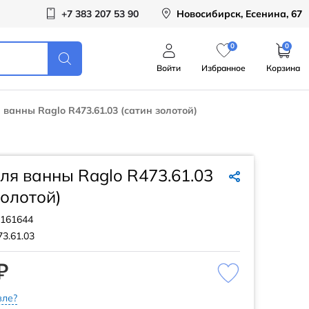
+7 383 207 53 90
Новосибирск, Есенина, 67
0
0
Войти
Избранное
Корзина
 ванны Raglo R473.61.03 (сатин золотой)
ля ванны Raglo R473.61.03
золотой)
161644
3.61.03
₽
ле?