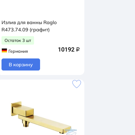
Излив для ванны Raglo
R473.74.09 (графит)
Остаток 3 шт
10192
q
Германия
В корзину