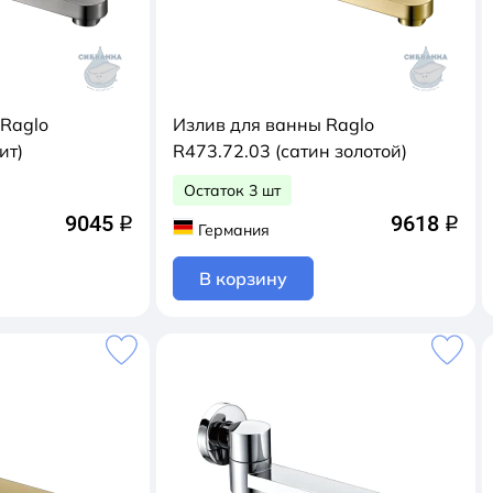
 Raglo
Излив для ванны Raglo
ит)
R473.72.03 (сатин золотой)
Остаток 3 шт
9045
9618
q
q
Германия
В корзину