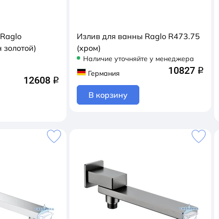
 Raglo
Излив для ванны Raglo R473.75
н золотой)
(хром)
Наличие уточняйте у менеджера
10827
q
Германия
12608
q
В корзину