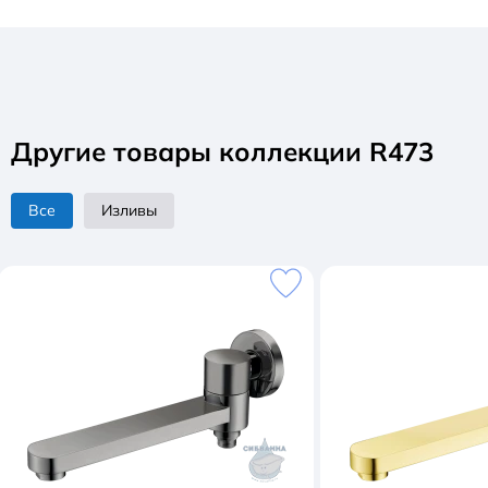
Что включено:
монтажный комплект
Другие товары коллекции R473
Все
Изливы