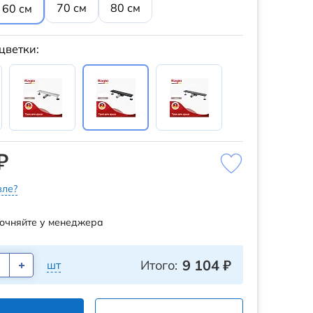
70 см
80 см
60 см
цветки:
₽
ле?
очняйте у менеджера
9 104
₽
Итого:
шт