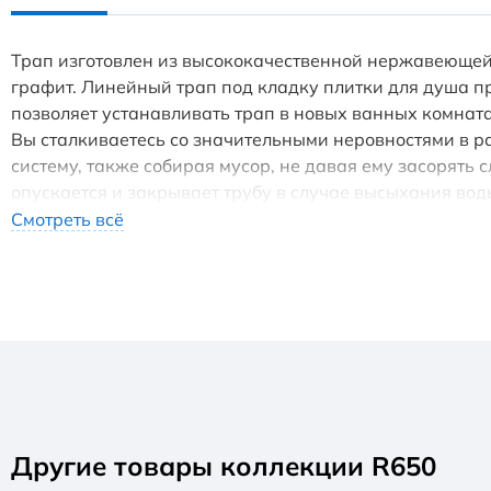
Трап изготовлен из высококачественной нержавеющей с
графит. Линейный трап под кладку плитки для душа п
позволяет устанавливать трап в новых ванных комнат
Вы сталкиваетесь со значительными неровностями в р
систему, также собирая мусор, не давая ему засорять
опускается и закрывает трубу в случае высыхания вод
один из вариантов гидрозатвора. Если трап не использ
Смотреть всё
Максимальная высота монтажа: 155 мм. Минимальная в
сухой+гидрозатвор
Другие товары коллекции R650