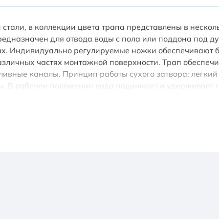
тали, в коллекции цвета трапа представлены в несколь
редназначен для отвода воды с пола или поддона под 
ах. Индивидуально регулируемые ножки обеспечивают бе
азличных частях монтажной поверхности. Трап обеспеч
 сливные каналы. Принцип работы сухого затвора: легки
ы. В рабочем положении вода поднимает и удерживает п
уется, то вода из затвора испаряется, а поплавок закры
ысота монтажа: 100 мм. Выпуск: горизонтальный. Мате