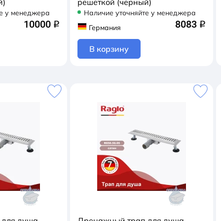
й)
решеткой (черный)
е у менеджера
Наличие уточняйте у менеджера
10000
8083
q
q
Германия
В корзину
 для душа
Дренажный трап для душа