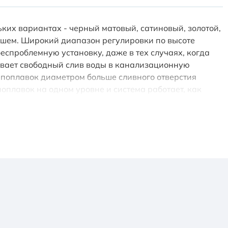
ких вариантах - черный матовый, сатиновый, золотой,
душем. Широкий диапазон регулировки по высоте
спроблемную установку, даже в тех случаях, когда
ивает свободный слив воды в канализационную
й поплавок диаметром больше сливного отверстия
оплавок на одном уровне и система работает, как
вает сливное отверстие. Диаметр сливной трубы: 40 мм.
риал корпуса: нержавеющая сталь. Защита от запаха: