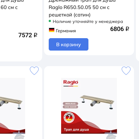
60 см с
Raglo R650.50.05 50 см с
решеткой (сатин)
Наличие уточняйте у менеджера
6806
q
Германия
7572
q
В корзину