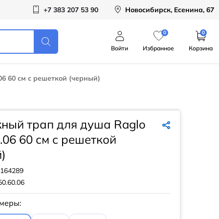
+7 383 207 53 90
Новосибирск, Есенина, 67
0
0
Войти
Избранное
Корзина
6 60 см с решеткой (черный)
ный трап для душа Raglo
.06 60 см с решеткой
)
164289
0.60.06
меры: