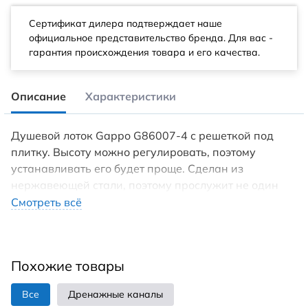
Сертификат дилера подтверждает наше
официальное представительство бренда. Для вас -
гарантия происхождения товара и его качества.
Описание
Характеристики
Душевой лоток Gappo G86007-4 с решеткой под
плитку. Высоту можно регулировать, поэтому
устанавливать его будет проще. Сделан из
нержавеющей стали, поэтому прослужит не один
десяток лет. Гидрозатвор — комбинированный, так
Смотреть всё
же внутри есть фильтр. Все это будет
препятствовать засорам, обратному стоку воду,
неприятным запахам. Качественное и надежное
Похожие товары
решение для установки как дома так и в
общественных местах.
Все
Дренажные каналы