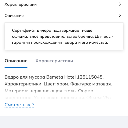
Характеристики
Описание
Сертификат дилера подтверждает наше
официальное представительство бренда. Для вас -
гарантия происхождения товара и его качества.
Описание
Характеристики
Ведро для мусора Bemeta Hotel 125115045.
Характеристики: Цвет: хром. Фактура: матовая.
Материал: нержавеющая сталь. Форма:
квадратная. Установка: напольная. Объем: 25 л.
Габариты (ШxДxВ): 165x370x460 мм. В комплекте
Смотреть всё
поставки: Ведро для мусора.