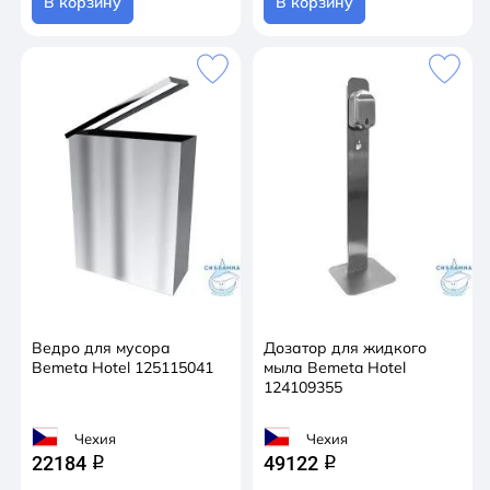
В корзину
В корзину
Ведро для мусора
Дозатор для жидкого
Bemeta Hotel 125115041
мыла Bemeta Hotel
124109355
Чехия
Чехия
22184
49122
q
q