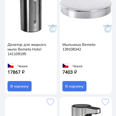
Дозатор для жидкого
Мыльница Bemeta
мыла Bemeta Hotel
139108342
141109195
Чехия
Чехия
17867
7403
q
q
В корзину
В корзину