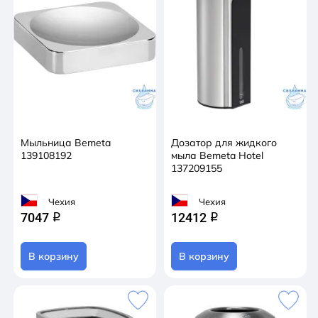
Мыльница Bemeta
Дозатор для жидкого
139108192
мыла Bemeta Hotel
137209155
Чехия
Чехия
7047
12412
q
q
В корзину
В корзину