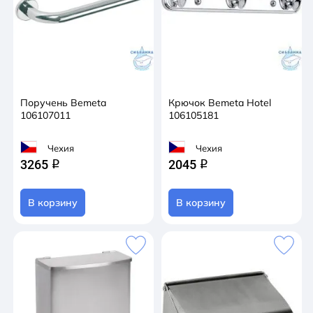
Поручень Bemeta
Крючок Bemeta Hotel
106107011
106105181
Чехия
Чехия
3265
2045
q
q
В корзину
В корзину