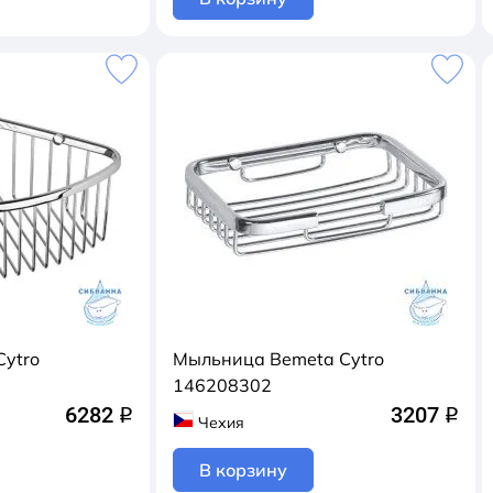
Cytro
Мыльница Bemeta Cytro
146208302
6282
3207
q
q
Чехия
В корзину