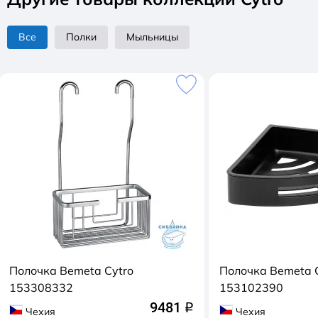
Все
Полки
Мыльницы
Полочка Bemeta Cytro
Полочка Bemeta 
153308332
153102390
9481
q
Чехия
Чехия