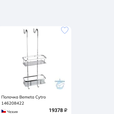
Полочка Bemeta Cytro
146208422
19378
q
Чехия