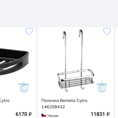
Cytro
Полочка Bemeta Cytro
146208432
6170
11831
q
q
Чехия