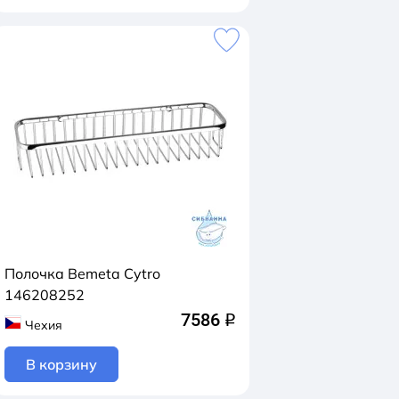
Полочка Bemeta Cytro
146208252
7586
q
Чехия
В корзину