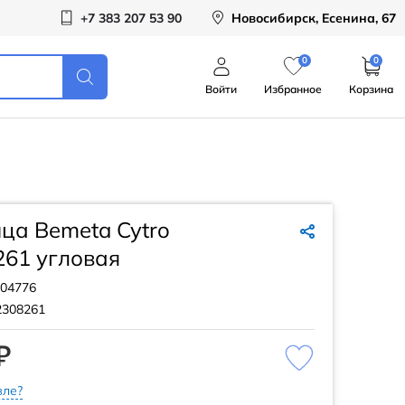
+7 383 207 53 90
Новосибирск, Есенина, 67
0
0
Войти
Избранное
Корзина
ца Bemeta Cytro
261 угловая
04776
2308261
₽
ле?