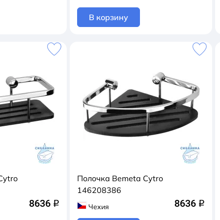
В корзину
Cytro
Полочка Bemeta Cytro
146208386
8636
8636
q
q
Чехия