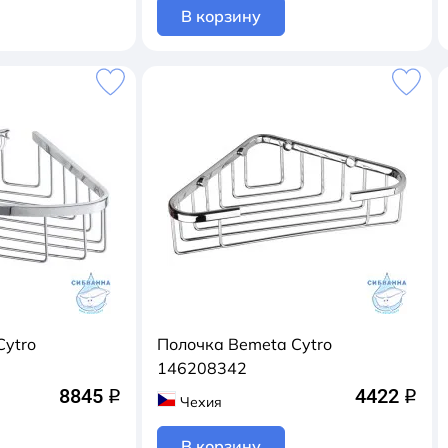
В корзину
Cytro
Полочка Bemeta Cytro
146208342
8845
4422
q
q
Чехия
В корзину