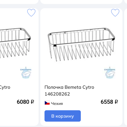
Cytro
Полочка Bemeta Cytro
146208262
6080
6558
q
q
Чехия
В корзину