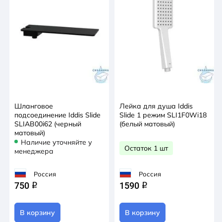
Шланговое
Лейка для душа Iddis
подсоединение Iddis Slide
Slide 1 режим SLI1F0Wi18
SLIAB00i62 (черный
(белый матовый)
матовый)
Наличие уточняйте у
Остаток 1 шт
менеджера
Россия
Россия
750
1590
q
q
В корзину
В корзину