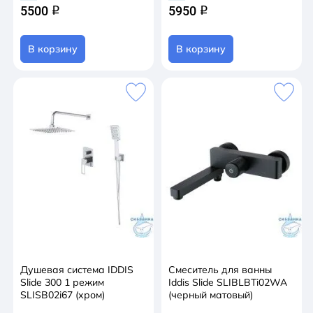
5500
5950
q
q
В корзину
В корзину
Душевая система IDDIS
Смеситель для ванны
Slide 300 1 режим
Iddis Slide SLIBLBTi02WA
SLISB02i67 (хром)
(черный матовый)