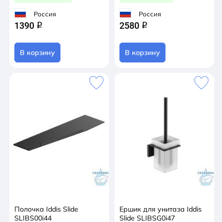
Россия
Россия
1390
2580
q
q
В корзину
В корзину
Полочка Iddis Slide
Ершик для унитаза Iddis
SLIBS00i44
Slide SLIBSG0i47