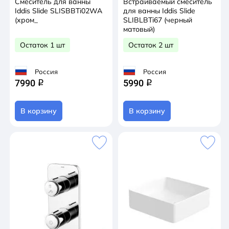
Смеситель для ванны
Встраиваемый смеситель
Iddis Slide SLISBBTi02WA
для ванны Iddis Slide
(хром_
SLIBLBTi67 (черный
матовый)
Остаток 1 шт
Остаток 2 шт
Россия
Россия
7990
5990
q
q
В корзину
В корзину