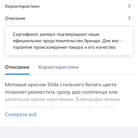
Характеристики
Описание
Сертификат дилера подтверждает наше
официальное представительство бренда. Для вас -
гарантия происхождения товара и его качества.
Описание
Характеристики
Матовый крючок Slide стильного белого цвета
позволит разместить сразу два полотенца или
халата на одном креплении. Благодаря четким
прямым линиям и функциональному дизайну
подойдет для интерьера любой современной
Смотреть всё
ванной комнаты.