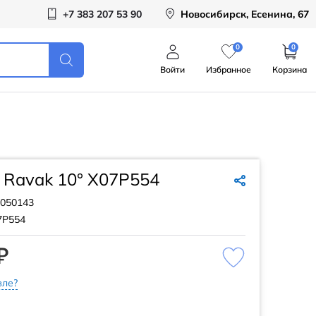
+7 383 207 53 90
Новосибирск, Есенина, 67
0
0
Войти
Избранное
Корзина
 Ravak 10° X07P554
050143
7P554
₽
ле?