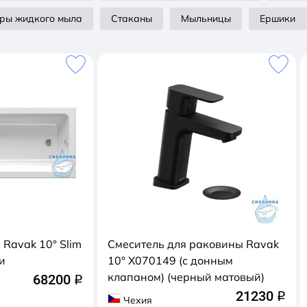
ры жидкого мыла
Стаканы
Мыльницы
Ершики
Ravak 10° Slim
Смеситель для раковины Ravak
и
10° X070149 (с донным
клапаном) (черный матовый)
68200
q
21230
q
Чехия