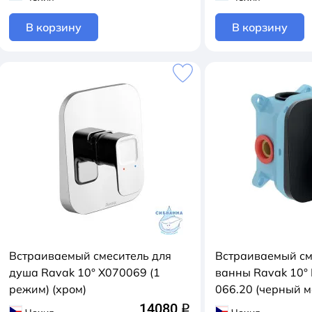
В корзину
В корзину
Встраиваемый смеситель для
Встраиваемый см
душа Ravak 10° X070069 (1
ванны Ravak 10° 
режим) (хром)
066.20 (черный 
14080
q