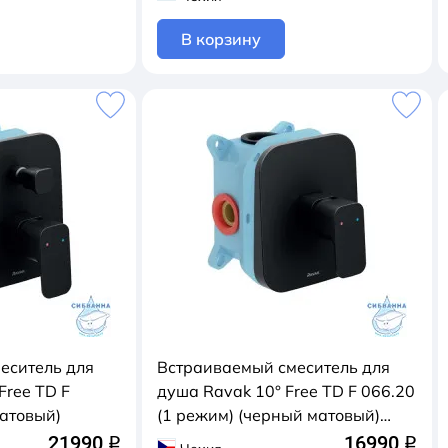
В корзину
еситель для
Встраиваемый смеситель для
Free TD F
душа Ravak 10° Free TD F 066.20
матовый)
(1 режим) (черный матовый)
X070159
21990
16990
q
q