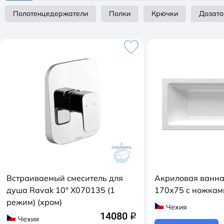
Полотенцедержатели
Полки
Крючки
Дозато
Встраиваемый смеситель для
Акриловая ванна 
душа Ravak 10° X070135 (1
170x75 с ножкам
режим) (хром)
Чехия
14080
q
Чехия