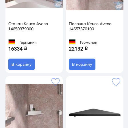
Стакан Keuco Aveno
Полочка Keuco Aveno
14650379000
14657370100
Германия
Германия
16334
22132
q
q
В корзину
В корзину