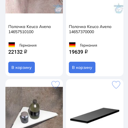
Полочка Keuco Aveno
Полочка Keuco Aveno
14657510100
14657370000
Германия
Германия
22132
19639
q
q
В корзину
В корзину