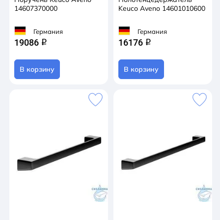
14607370000
Keuco Aveno 14601010600
Германия
Германия
19086
16176
q
q
В корзину
В корзину