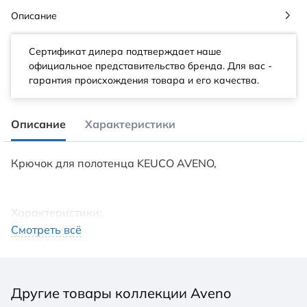
Описание
Сертификат дилера подтверждает наше
официальное представительство бренда. Для вас -
гарантия происхождения товара и его качества.
Описание
Характеристики
Крючок для полотенца KEUCO AVENO,
Характеристики:
Смотреть всё
Коллекция: AVENO
Материал: Латунь
Размер, мм.: 20x65x31
Другие товары коллекции Aveno
Вес,кг.: 0,1218