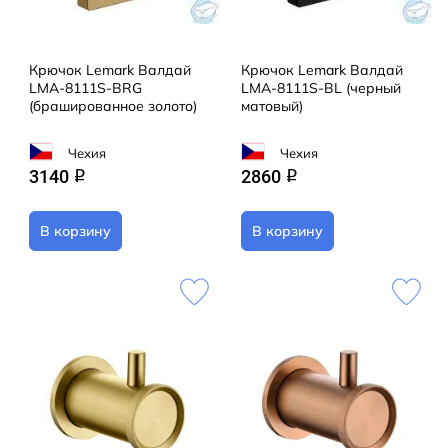
Крючок Lemark Валдай
Крючок Lemark Валдай
LMA-8111S-BRG
LMA-8111S-BL (черный
(брашированное золото)
матовый)
Чехия
Чехия
3140
2860
q
q
В корзину
В корзину