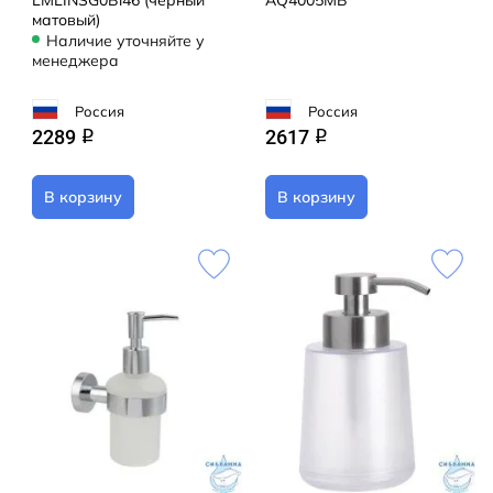
LMLINSG0Bi46 (черный
AQ4005MB
матовый)
Наличие уточняйте у
менеджера
Россия
Россия
2289
2617
q
q
В корзину
В корзину