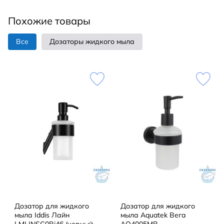
дозатор можно подобрать в цвет мойки или
Похожие товары
смесителя. Оттенок и дизайн дозаторов идеально
сочетается с кухонными мойками и смесителями
Все
Дозаторы жидкого мыла
OMOIKIRI.
Дозатор для жидкого
Дозатор для жидкого
мыла Iddis Лайн
мыла Aquatek Вега