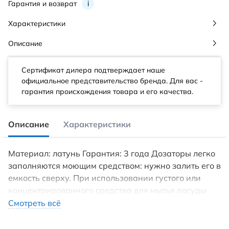
Гарантия и возврат
i
Характеристики
Описание
Сертификат дилера подтверждает наше
официальное представительство бренда. Для вас -
гарантия происхождения товара и его качества.
Описание
Характеристики
Материал: латунь Гарантия: 3 года Дозаторы легко
заполняются моющим средством: нужно залить его в
емкость сверху. При использовании густого или
концентрированного средства для мытья посуды
необходимо разбавлять его водой в пропорции 1:1.
Смотреть всё
Гарантия на декоративное покрытие - 2 года. Для
соблюдения цветовой концепции Вашей кухни