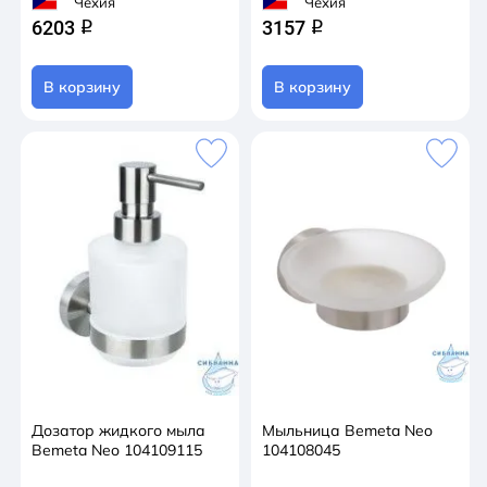
Чехия
Чехия
6203
3157
q
q
В корзину
В корзину
Дозатор жидкого мыла
Мыльница Bemeta Neo
Bemeta Neo 104109115
104108045