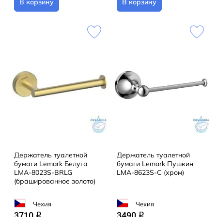
В корзину
В корзину
Держатель туалетной
Держатель туалетной
бумаги Lemark Белуга
бумаги Lemark Пушкин
LMA-8023S-BRLG
LMA-8623S-C (хром)
(брашированное золото)
Чехия
Чехия
3710
3490
q
q