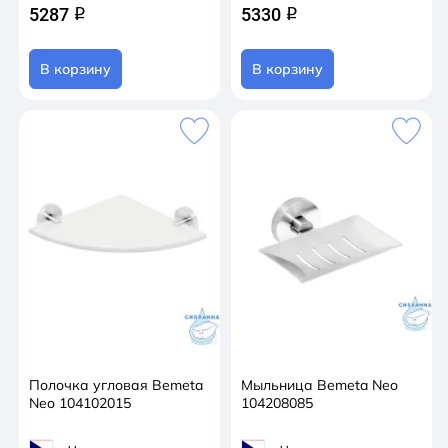
5287
5330
q
q
В корзину
В корзину
Полочка угловая Bemeta
Мыльница Bemeta Neo
Neo 104102015
104208085