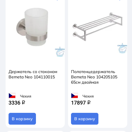
Держатель со стаканом
Полотенцедержатель
Bemeta Neo 104110015
Bemeta Neo 104205105
65см двойная
Чехия
Чехия
3336
17897
q
q
В корзину
В корзину