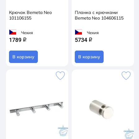
Крючок Bemeta Neo
Планка с крючками
101106155
Bemeta Neo 104606115
Чехия
Чехия
1789
5734
q
q
В корзину
В корзину