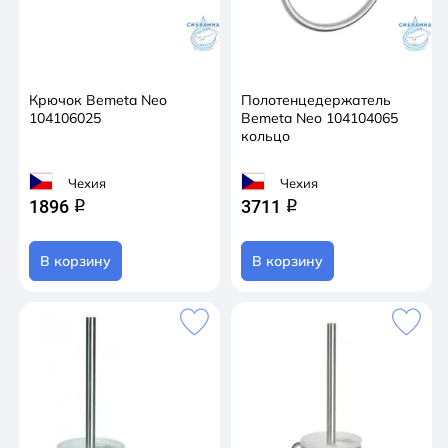
Крючок Bemeta Neo
Полотенцедержатель
104106025
Bemeta Neo 104104065
кольцо
Чехия
Чехия
1896
3711
q
q
В корзину
В корзину