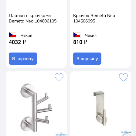
Планка с крючками
Крючок Bemeta Neo
Bemeta Neo 104606105
104506095
Чехия
Чехия
4032
810
q
q
В корзину
В корзину