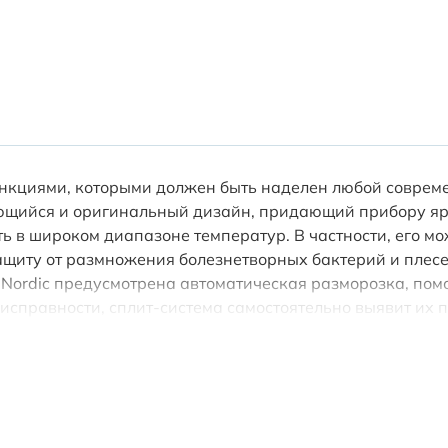
нкциями, которыми должен быть наделен любой совреме
ающийся и оригинальный дизайн, придающий прибору яр
ь в широком диапазоне температур. В частности, его м
 защиту от размножения болезнетворных бактерий и плес
 Nordic предусмотрена автоматическая разморозка, по
еисправности, сплит-система самостоятельно выявит их 
c создадут максимально комфортную для сна температу
чения-выключения на сутки можно запрограммировать ко
c работает на озонобезопасном фреоне R410A. В компл