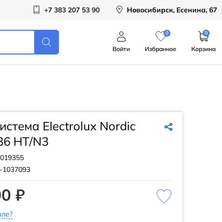
+7 383 207 53 90
Новосибирск, Есенина, 67
0
0
Войти
Избранное
Корзина
истема Electrolux Nordic
36 HT/N3
019355
-1037093
0 ₽
ле?