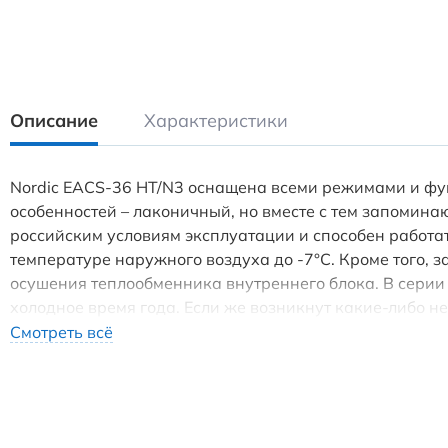
Описание
Характеристики
Nordic EACS-36 HT/N3 оснащена всеми режимами и фу
особенностей – лаконичный, но вместе с тем запомин
российским условиям эксплуатации и способен работат
температуре наружного воздуха до -7°С. Кроме того,
осушения теплообменника внутреннего блока. В серии
холодное время года. Если же возникнут какие-либо н
практически бесшумно в ночном режиме, модели Nordi
Смотреть всё
автоматически затемняется. При помощи таймера вклю
индивидуальными предпочтениями пользователя. Nordi