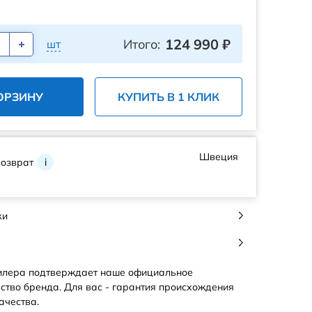
124 990
₽
Итого:
шт
ОРЗИНУ
КУПИТЬ В 1 КЛИК
Швеция
возврат
i
ки
илера подтверждает наше официальное
ство бренда. Для вас - гарантия происхождения
ачества.