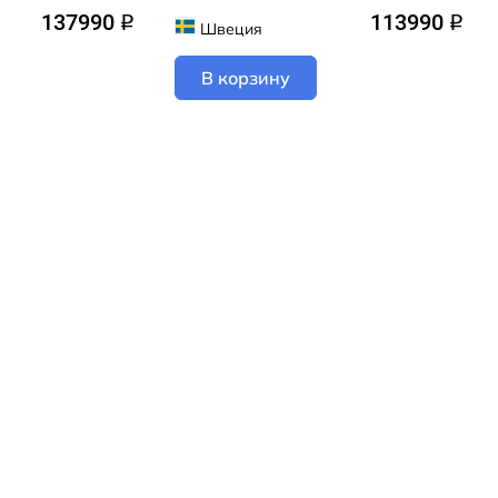
137990
113990
q
q
Швеция
В корзину