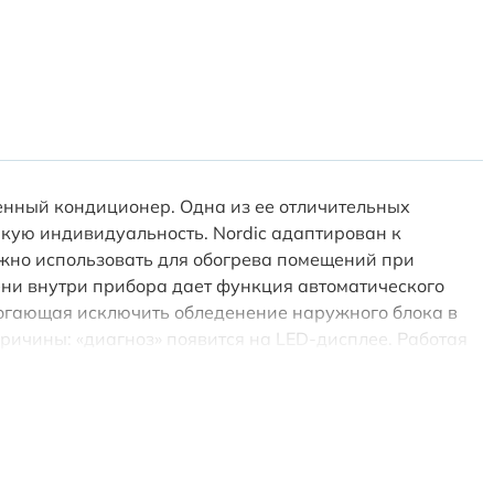
нный кондиционер. Одна из ее отличительных
кую индивидуальность. Nordic адаптирован к
ожно использовать для обогрева помещений при
ени внутри прибора дает функция автоматического
могающая исключить обледенение наружного блока в
причины: «диагноз» появится на LED-дисплее. Работая
ру. Также в этом режиме дисплей прибора
ндиционер, и он будет работать в соответствии с
ект входит пульт ДУ с режимом реального времени.