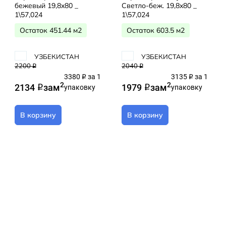
бежевый 19,8x80 _
Светло-беж. 19,8x80 _
1\57,024
1\57,024
Остаток 451.44 м2
Остаток 603.5 м2
УЗБЕКИСТАН
УЗБЕКИСТАН
2200
2040
q
q
3380
за 1
3135
за 1
q
q
2
2
2134
за
м
1979
за
м
q
упаковку
q
упаковку
В корзину
В корзину