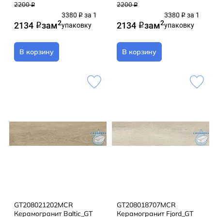
2200
2200
q
q
3380
за 1
3380
за 1
q
q
2
2
2134
за
м
2134
за
м
q
упаковку
q
упаковку
В корзину
В корзину
GT208021202MСR
GT208018707MСR
Керамогранит Baltic_GT
Керамогранит Fjord_GT