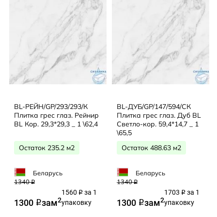
BL-РЕЙН/GP/293/293/К
BL-ДУБ/GP/147/594/СК
Плитка грес глаз. Рейнир
Плитка грес глаз. Дуб BL
BL Кор. 29,3*29,3 _ 1 \62,4
Светло-кор. 59,4*14,7 _ 1
\65,5
Остаток 235.2 м2
Остаток 488.63 м2
Беларусь
Беларусь
1340
1340
q
q
1560
за 1
1703
за 1
q
q
2
2
1300
за
м
1300
за
м
q
упаковку
q
упаковку