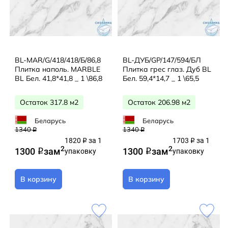
BL-MAR/G/418/418/Б/86,8
BL-ДУБ/GP/147/594/БЛ
Плитка наполь. MARBLE
Плитка грес глаз. Дуб BL
BL Бел. 41,8*41,8 _ 1 \86,8
Бел. 59,4*14,7 _ 1 \65,5
Остаток 317.8 м2
Остаток 206.98 м2
Беларусь
Беларусь
1340
1340
q
q
1820
за 1
1703
за 1
q
q
2
2
1300
за
м
1300
за
м
q
упаковку
q
упаковку
В корзину
В корзину