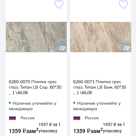
6260-0070 Плитка грес
6260-0071 Плитка грес
глаз. Титан LB Сер. 60*30
глаз. Титан LB Беж. 60*30
_ 1 \46,08
_ 1 \46,08
Наличие уточняйте у
Наличие уточняйте у
менеджера
менеджера
Россия
Россия
1957
за 1
1957
за 1
q
q
2
2
1359
за
м
1359
за
м
q
упаковку
q
упаковку