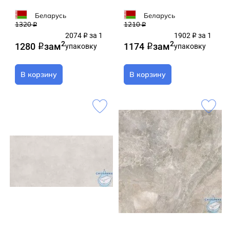
Беларусь
Беларусь
1320
1210
q
q
2074
за 1
1902
за 1
q
q
2
2
1280
за
м
1174
за
м
q
упаковку
q
упаковку
В корзину
В корзину