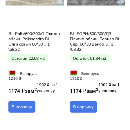
BL-Palis/600/300/О Плитка
BL-БОРН/600/300/Д3
облиц. Palissandro BL
Плитка облиц. Борнео BL
Оливковый 60*30 _ 1
Сер. 60*30 декор 3_ 1
\58,32
\58,32
Остаток 22.68 м2
Остаток 51.84 м2
Беларусь
Беларусь
1210
1210
q
q
1902
за 1
1902
за 1
q
q
2
2
1174
за
м
1174
за
м
q
упаковку
q
упаковку
В корзину
В корзину