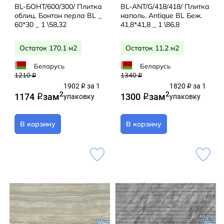
BL-БОНТ/600/300/ Плитка
BL-ANT/G/418/418/ Плитка
облиц. Бонтон перла BL _
наполь. Antique BL Беж.
60*30 _ 1 \58,32
41,8*41,8 _ 1 \86,8
Остаток 170.1 м2
Остаток 11.2 м2
Беларусь
Беларусь
1210
1340
q
q
1902
за 1
1820
за 1
q
q
2
2
1174
за
м
1300
за
м
q
упаковку
q
упаковку
В корзину
В корзину