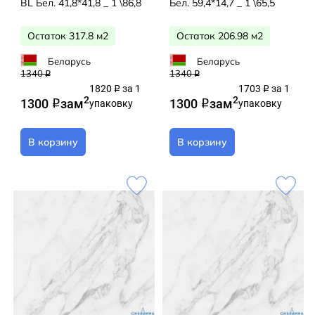
BL Бел. 41,8*41,8 _ 1 \86,8
Бел. 59,4*14,7 _ 1 \65,5
Остаток 317.8 м2
Остаток 206.98 м2
Беларусь
Беларусь
1340
1340
q
q
1820
за 1
1703
за 1
q
q
2
2
1300
за
м
1300
за
м
q
упаковку
q
упаковку
В корзину
В корзину