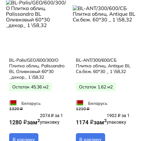
BL-Palis/GEO/600/300/О
BL-ANT/300/600/СБ
Плитка облиц. Palissandro
Плитка облиц. Antique BL
BL Оливковый 60*30
Св.беж. 60*30 _ 1 \58,32
_декор_ 1 \58,32
Остаток 45.36 м2
Остаток 1.62 м2
Беларусь
Беларусь
1320
1210
q
q
2074
за 1
1902
за 1
q
q
2
2
1280
за
м
1174
за
м
q
упаковку
q
упаковку
В корзину
В корзину