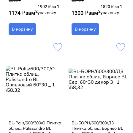
q
q
1902
за 1
1820
за 1
q
q
2
2
1174
за
м
1300
за
м
q
упаковку
q
упаковку
В корзину
В корзину
BL-Palis/600/300/О Плитка
BL-БОРН/600/300/Д3
облиц. Palissandro BL
Плитка облиц. Борнео BL