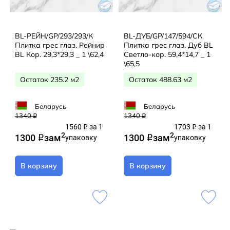
BL-РЕЙН/GP/293/293/К
BL-ДУБ/GP/147/594/СК
Плитка грес глаз. Рейнир
Плитка грес глаз. Дуб BL
BL Кор. 29,3*29,3 _ 1 \62,4
Светло-кор. 59,4*14,7 _ 1
\65,5
Остаток 235.2 м2
Остаток 488.63 м2
Беларусь
Беларусь
1340
1340
q
q
1560
за 1
1703
за 1
q
q
2
2
1300
за
м
1300
за
м
q
упаковку
q
упаковку
В корзину
В корзину