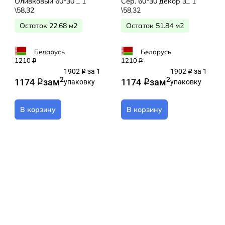
Оливковый 60*30 _ 1
Сер. 60*30 декор 3_ 1
\58,32
\58,32
Остаток 22.68 м2
Остаток 51.84 м2
Беларусь
Беларусь
1210
1210
q
q
1902
за 1
1902
за 1
q
q
2
2
1174
за
м
1174
за
м
q
упаковку
q
упаковку
В корзину
В корзину