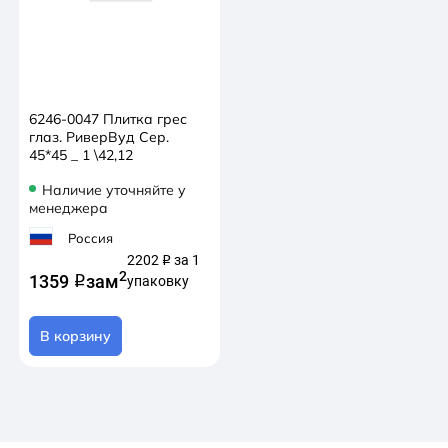
6246-0047 Плитка грес
глаз. РиверВуд Сер.
45*45 _ 1 \42,12
Наличие уточняйте у
менеджера
Россия
2202
за 1
q
2
1359
за
м
q
упаковку
В корзину