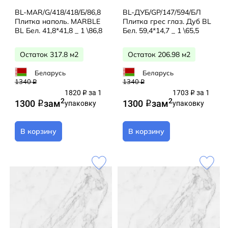
BL-MAR/G/418/418/Б/86,8
BL-ДУБ/GP/147/594/БЛ
Плитка наполь. MARBLE
Плитка грес глаз. Дуб BL
BL Бел. 41,8*41,8 _ 1 \86,8
Бел. 59,4*14,7 _ 1 \65,5
Остаток 317.8 м2
Остаток 206.98 м2
Беларусь
Беларусь
1340
1340
q
q
1820
за 1
1703
за 1
q
q
2
2
1300
за
м
1300
за
м
q
упаковку
q
упаковку
В корзину
В корзину