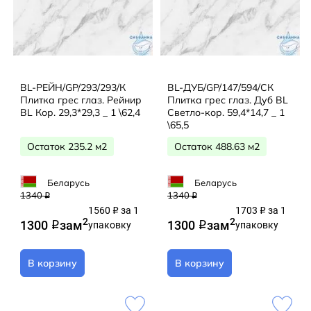
BL-РЕЙН/GP/293/293/К
BL-ДУБ/GP/147/594/СК
Плитка грес глаз. Рейнир
Плитка грес глаз. Дуб BL
BL Кор. 29,3*29,3 _ 1 \62,4
Светло-кор. 59,4*14,7 _ 1
\65,5
Остаток 235.2 м2
Остаток 488.63 м2
Беларусь
Беларусь
1340
1340
q
q
1560
за 1
1703
за 1
q
q
2
2
1300
за
м
1300
за
м
q
упаковку
q
упаковку
В корзину
В корзину