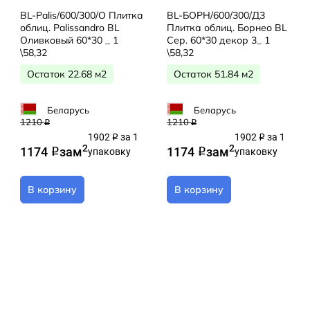
BL-Palis/600/300/О Плитка
BL-БОРН/600/300/Д3
облиц. Palissandro BL
Плитка облиц. Борнео BL
Оливковый 60*30 _ 1
Сер. 60*30 декор 3_ 1
\58,32
\58,32
Остаток 22.68 м2
Остаток 51.84 м2
Беларусь
Беларусь
1210
1210
q
q
1902
за 1
1902
за 1
q
q
2
2
1174
за
м
1174
за
м
q
упаковку
q
упаковку
В корзину
В корзину