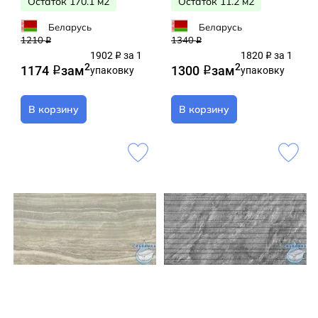
Остаток 170.1 м2
Остаток 11.2 м2
Беларусь
Беларусь
1210
1340
q
q
1902
за 1
1820
за 1
q
q
2
2
1174
за
м
1300
за
м
q
упаковку
q
упаковку
В корзину
В корзину