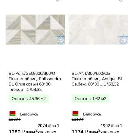
BL-Palis/GEO/600/300/О
BL-ANT/300/600/СБ
Плитка облиц. Palissandro
Плитка облиц. Antique BL
BL Оливковый 60*30
Св.беж. 60*30 _ 1 \58,32
_декор_ 1 \58,32
Остаток 45.36 м2
Остаток 1.62 м2
Беларусь
Беларусь
1320
1210
q
q
2074
за 1
1902
за 1
q
q
2
2
1280
за
м
1174
за
м
q
упаковку
q
упаковку