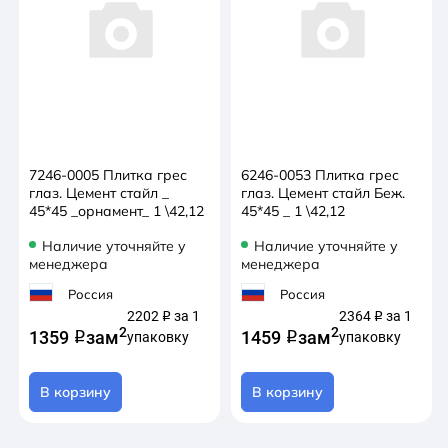
7246-0005 Плитка грес
6246-0053 Плитка грес
глаз. Цемент стайл _
глаз. Цемент стайл Беж.
45*45 _орнамент_ 1 \42,12
45*45 _ 1 \42,12
Наличие уточняйте у
Наличие уточняйте у
менеджера
менеджера
Россия
Россия
2202
за 1
2364
за 1
q
q
2
2
1359
за
м
1459
за
м
q
упаковку
q
упаковку
В корзину
В корзину