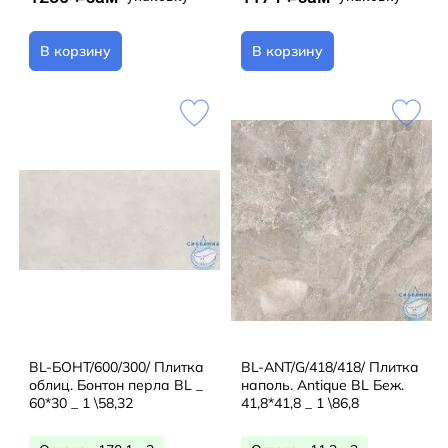
В корзину
В корзину
BL-БОНТ/600/300/ Плитка
BL-ANT/G/418/418/ Плитка
облиц. Бонтон перла BL _
наполь. Antique BL Беж.
60*30 _ 1 \58,32
41,8*41,8 _ 1 \86,8