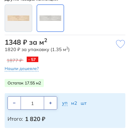
2
1348 ₽ за м
2
1820 ₽ за упаковку (1.35 м
)
- 57
1877 ₽
Нашли дешевле?
Остаток 17.55 м2
уп
м2
шт
1 820
₽
Итого: