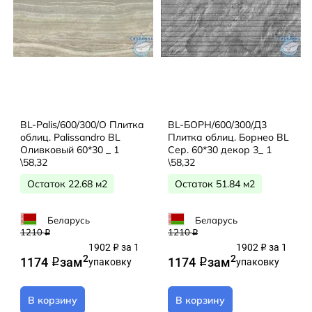
BL-Palis/600/300/О Плитка
BL-БОРН/600/300/Д3
облиц. Palissandro BL
Плитка облиц. Борнео BL
Оливковый 60*30 _ 1
Сер. 60*30 декор 3_ 1
\58,32
\58,32
Остаток 22.68 м2
Остаток 51.84 м2
Беларусь
Беларусь
1210
1210
q
q
1902
за 1
1902
за 1
q
q
2
2
1174
за
м
1174
за
м
q
упаковку
q
упаковку
В корзину
В корзину