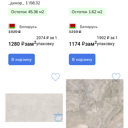
_декор_ 1 \58,32
Остаток 45.36 м2
Остаток 1.62 м2
Беларусь
Беларусь
1320
1210
q
q
2074
за 1
1902
за 1
q
q
2
2
1280
за
м
1174
за
м
q
упаковку
q
упаковку
В корзину
В корзину