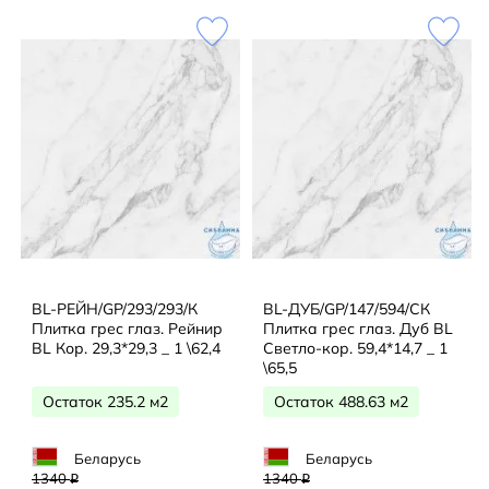
BL-РЕЙН/GP/293/293/К
BL-ДУБ/GP/147/594/СК
Плитка грес глаз. Рейнир
Плитка грес глаз. Дуб BL
BL Кор. 29,3*29,3 _ 1 \62,4
Светло-кор. 59,4*14,7 _ 1
\65,5
Остаток 235.2 м2
Остаток 488.63 м2
Беларусь
Беларусь
1340
1340
q
q