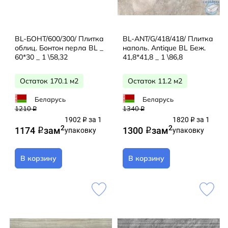
BL-БОНТ/600/300/ Плитка
BL-ANT/G/418/418/ Плитка
облиц. Бонтон перла BL _
наполь. Antique BL Беж.
60*30 _ 1 \58,32
41,8*41,8 _ 1 \86,8
Остаток 170.1 м2
Остаток 11.2 м2
Беларусь
Беларусь
1210
1340
q
q
1902
за 1
1820
за 1
q
q
2
2
1174
за
м
1300
за
м
q
упаковку
q
упаковку
В корзину
В корзину