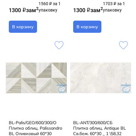
1560
за 1
1703
за 1
q
q
2
2
1300
за
м
1300
за
м
q
упаковку
q
упаковку
В корзину
В корзину
BL-Palis/GEO/600/300/О
BL-ANT/300/600/СБ
Плитка облиц. Palissandro
Плитка облиц. Antique BL
BL Оливковый 60*30
Св.беж. 60*30 _ 1 \58,32