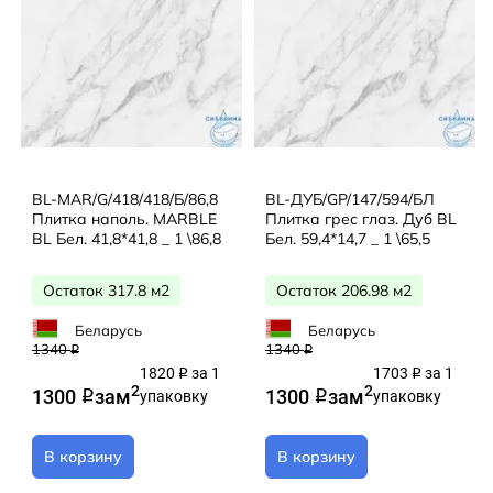
BL-MAR/G/418/418/Б/86,8
BL-ДУБ/GP/147/594/БЛ
Плитка наполь. MARBLE
Плитка грес глаз. Дуб BL
BL Бел. 41,8*41,8 _ 1 \86,8
Бел. 59,4*14,7 _ 1 \65,5
Остаток 317.8 м2
Остаток 206.98 м2
Беларусь
Беларусь
1340
1340
q
q
1820
за 1
1703
за 1
q
q
2
2
1300
за
м
1300
за
м
q
упаковку
q
упаковку
В корзину
В корзину