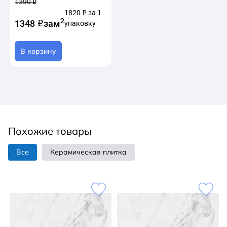
1390
q
1820
за 1
q
2
1348
за
м
q
упаковку
В корзину
Похожие товары
Все
Керамическая плитка