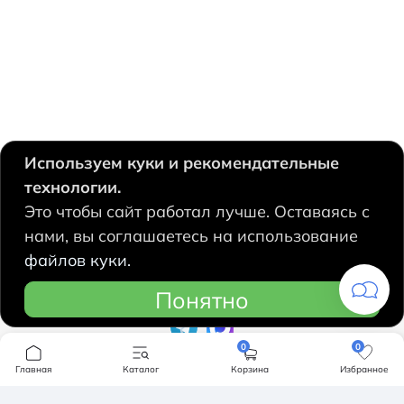
Используем куки и рекомендательные
технологии.
630124, Новосибирск,
Это чтобы сайт работал лучше. Оставаясь с
Есенина, 67
нами, вы соглашаетесь на использование
+7 383 207 53 90
файлов куки.
hidrolux@mail.ru
Понятно
0
0
Компания
Главная
Каталог
Корзина
Избранное
Продукция