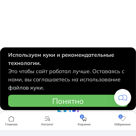
Используем куки и рекомендательные
технологии.
630124, Новосибирск,
Это чтобы сайт работал лучше. Оставаясь с
Есенина, 67
нами, вы соглашаетесь на использование
+7 383 207 53 90
файлов куки.
hidrolux@mail.ru
Понятно
0
0
Компания
Главная
Каталог
Корзина
Избранное
Продукция