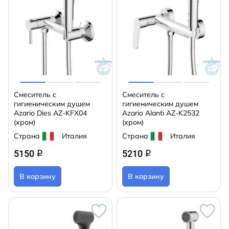
Смеситель с
Смеситель с
гигиеническим душем
гигиеническим душем
Azario Dies AZ-KFX04
Azario Alanti AZ-K2532
(хром)
(хром)
Страна
Италия
Страна
Италия
5150
5210
q
q
В корзину
В корзину