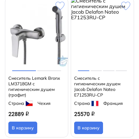
Смеситель Lemark Bronx
Смеситель с
LM3718GM с
гигиеническим душем
гигиеническим душем
Jacob Delafon Nateo
(графит)
E71253RU-CP
Страна
Чехия
Страна
Франция
22889
25570
q
q
В корзину
В корзину