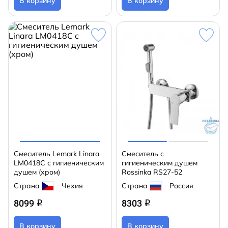
В корзину
В корзину
Смеситель Lemark Linara
Смеситель с
LM0418C с гигиеническим
гигиеническим душем
душем (хром)
Rossinka RS27-52
Страна
Чехия
Страна
Россия
8099
8303
q
q
В корзину
В корзину