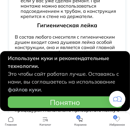
если у вас уже сделан ремонт. При
монтаже можно воспользоваться
подсоединением к трубам, а конструкция
крепится к стене на держатели.
Гигиеническая лейка
В состав любого смесителя с гигиеническим
душем входит сама душевая лейка особой
конструкции, она и является самой главной
отличительной особенностью. Конструкция
Используем куки и рекомендательные
такой лейки гораздо меньше, чем лейки для
душа, плюс гигиенический душ оснащен
технологии.
специальной кнопкой для подачи воды.
Это чтобы сайт работал лучше. Оставаясь с
Размещать необходимо на специальное
крепление возле унитаза, чтобы до нее было
нами, вы соглашаетесь на использование
легко дотянуться. Часто к лейке можно
файлов куки.
приобрести гигиенический смеситель с
термостатом. Тогда вам не придется
регулировать температуру воды и ее напор,
Понятно
прежде чем совершить гигиенические
процедуры. Желательно приобретать лейку с
силиконовыми вставками в отверстия, откуда
0
0
выходит вода - это увеличит срок службы
Главная
лейки в жестких водах и в водах с
Каталог
Корзина
Избранное