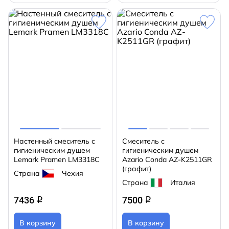
Настенный смеситель с
Смеситель с
гигиеническим душем
гигиеническим душем
Lemark Pramen LM3318C
Azario Conda AZ-K2511GR
(графит)
Страна
Чехия
Страна
Италия
7436
7500
q
q
В корзину
В корзину