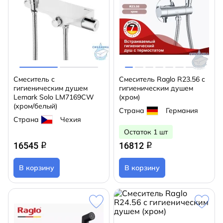
Cмеситель с
Смеситель Raglo R23.56 с
гигиеническим душем
гигиеническим душем
Lemark Solo LM7169CW
(хром)
(хром/белый)
Страна
Германия
Страна
Чехия
Остаток 1 шт
16545
16812
q
q
В корзину
В корзину