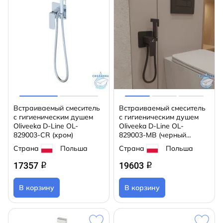
Встраиваемый смеситель
Встраиваемый смеситель
с гигиеническим душем
с гигиеническим душем
Oliveeka D-Line OL-
Oliveeka D-Line OL-
829003-CR (хром)
829003-MB (черный
матовый)
Страна
Польша
Страна
Польша
17357
19603
q
q
В корзину
В корзину