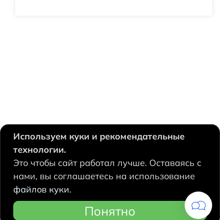
Используем куки и рекомендательные
технологии.
630124, Новосибирск,
Это чтобы сайт работал лучше. Оставаясь с
Есенина, 67
нами, вы соглашаетесь на использование
+7 383 207 53 90
файлов куки.
hidrolux@mail.ru
Понятно