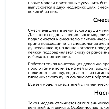
новые модели призванные улучшить быт. 
Melange
выпускается в двух модификациях: смеси
Metris
каждый из них.
Смес
Metropol
Mista
Смеситель для гигиенического душа - ун
Mosel
Для этого созданы специальные модели, к
подключается к смесителю с гигиеническ
Naab
крана подсоединяется специальная жестк
душевой шланг, на конце которого находи
Nateo
лейкой подсоединяется снизу от раковин
Nubira
избежать подтекания.
Nuthe
Работает такая конструкция довольно про
просто так не потечет, на ней стоит защ
Nyons
нажимаете кнопку, вода льется из гигиен
гигиенического душа оснащаются обратн
Passion
Все эти модели смесителей с гигиеничес
Peretto
Наст
Petruma
Plus Advance
Такая модель отличается от гигиеническо
вентилей или рычага. Особенностью таког
Plus Grace