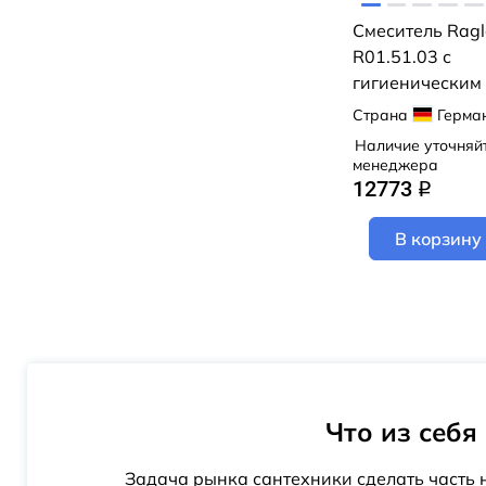
Fulda
Смеситель Ragl
Gollach
R01.51.03 с
Graves
гигиеническим
Helmi
(сатин золотой)
Страна
Герма
Idealspray
Наличие уточняй
менеджера
Infinity
12773
q
Intimixer
Isola
В корзину
July
Kumin
Liberty
Linara
Logis
Что из себя
Lursy
Main
Задача рынка сантехники сделать часть