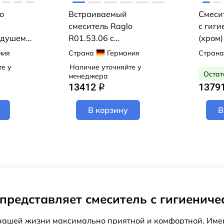
o
Встраиваемый
Смеси
смеситель Raglo
с гиг
 душем
R01.53.06 с
(хром)
гигиеническим душем
ния
Страна
Германия
Страна
(черный)
те у
Наличие уточняйте у
Остат
менеджера
13412
1379
q
В корзину
В
 представляет смеситель с гигиенич
 нашей жизни максимально приятной и комфортной. Име