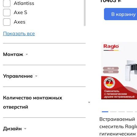
10403
q
Atlantiss
Axe S
В корзину
Axes
B
Показать все
Bella
Bellario
Монтаж
Benito
Bidetta
Управление
Bozz
Briana
Bronx
Количество монтажных
Castello Round
отверстий
Ceraplan
Встраиваемый
Chrome
смеситель Ragl
Дизайн
гигиеническим
Conda