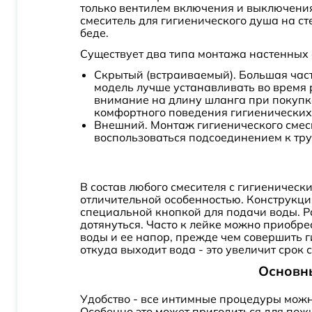
только вентилем включения и выключения
Plus Strike
смеситель для гигиенического душа на ст
беде.
Pramen
Существует два типа монтажа настенных 
Priority
Скрытый (встраиваемый). Большая част
R01
модель лучше устанавливать во время р
внимание на длину шланга при покупке,
R03
комфортного поведения гигиенических
Внешний. Монтаж гигиенического смеси
R07
воспользоваться подсоединением к тру
R08
R10
В состав любого смесителя с гигиеническ
R20
отличительной особенностью. Конструкци
специальной кнопкой для подачи воды. Р
R23
дотянуться. Часто к лейке можно приобре
R24
воды и ее напор, прежде чем совершить 
откуда выходит вода - это увеличит срок 
R51
Основны
Ray
Rebris E
Удобство - все интимные процедуры можно
Особенно это может пригодиться для по