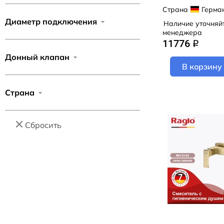
(хром)
Страна
Герма
Contest
Диаметр подключения
Наличие уточняй
CS5
менеджера
Cuadro
11776
q
D-Line
Донный клапан
В корзину
Daheim
Dies
Страна
Duna
Elate
Сбросить
Emeralda
Emotion
Escaro
Evo Matt Black
Finoris
Focus