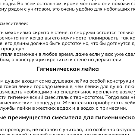
 воды. Во всем остальном, кроме монтажа они похожи с
ену рядом с унитазом, это очень удобно для небольших 
смесителей:
ь механизма скрыта в стене, а снаружи остается только
емонта или когда вы его начинаете планировать, так ка
 его длины должно быть достаточно, что бы дотянутся д
 процедур.
теля возможен в любое время, даже если у вас уже сд
бам, а конструкция крепится к стене на держатели.
Гигиеническая лейка
им душем входит сама душевая лейка особой конструкции
я такой лейки гораздо меньше, чем лейки для душа, пл
азмещать необходимо на специальное крепление возле у
сти гигиенический смеситель с термостатом. Тогда вам 
гигиенические процедуры. Желательно приобретать лейк
службы лейки в жестких водах и в водах с примесями.
е преимущества смесителя для гигиеническ
 проводить, не вставая с унитаза, что особенно актуал
жилых людей и людей с ограниченными возможностями.