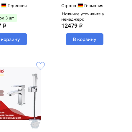
ническим душем
(графит)
Германия
Страна
Германия
 золотой)
Наличие уточняйте у
ок 3 шт
менеджера
7
12479
q
q
 корзину
В корзину