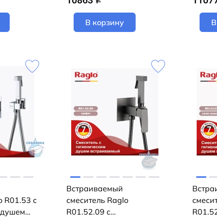
10863
1107
q
В корзину
В
Встраиваемый
Встра
o R01.53 с
смеситель Raglo
смесит
 душем
R01.52.09 с
R01.52