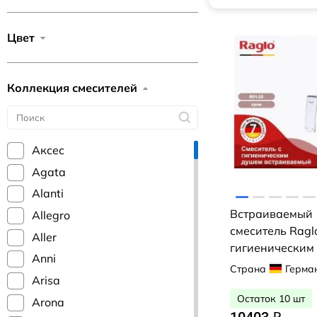
Цвет
Коллекция смесителей
Аксес
Agata
Alanti
Встраиваемый
Allegro
смеситель Ragl
Aller
гигиеническим
Anni
(хром)
Страна
Герма
Arisa
Остаток 10 шт
Arona