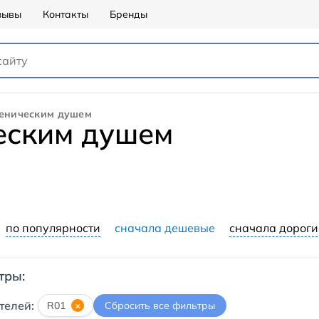
зывы
Контакты
Бренды
иеническим душем
ческим душем
по популярности
сначала дешевые
сначала дороги
тры:
телей:
R01
×
Сбросить все фильтры