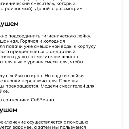
игиенический смеситель, который
(встраиваемый). Давайте рассмотрим
душем
жно подсоединить гигиеническую лейку.
ешанная. Горячая и холодная
для подачи уже смешанной воды к корпусу
орого прикрепляется стандартный
еского душа со смесителем шланг с
ателя выше уровня смесителя, чтобы
у с лейки на кран. Но вода из лейки
иде кнопки переключателя. Пока вы
воды прекращается. Модели смесителей для
йке.
на сантехники СибВанна.
душем
переключение осуществляется с помощью
уется заранее, а затем мы пользуемся