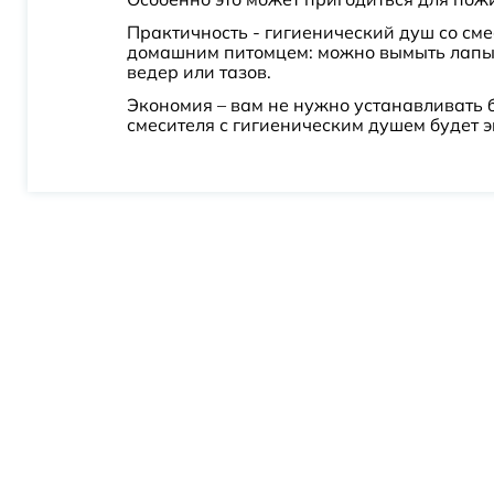
Rebris S
Практичность - гигиенический душ со сме
Rora
домашним питомцем: можно вымыть лапы 
ведер или тазов.
RS27
Экономия – вам не нужно устанавливать 
RS29
смесителя с гигиеническим душем будет э
RS45
RS46
Rund
S
Saale
Saona
Schunter
Selene
Sena
Solo
Spring