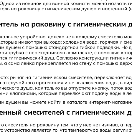
Одной из новинок для ванной комнаты можно назвать г
тель на раковину с гигиеническим душем и настенный 
итель на раковину с гигиеническим 
икальное устройство, далеко не к каждому смесителю мо
оторые имеют три выхода: холодная вода, горячая и см
им душем с помощью стандартной гибкой подводки. Но 
ая трубка с переходником в комплекте, с помощью кот
тся гигиенический душ. Согласно конструкции гигиенич
ы, а сама лейка прикрепляется на стену с помощью держ
сто: рычаг на гигиеническом смесителе, переключает вод
ита от случайного протекания и не выключения воды, в в
ического душа, как только вы отпустите кнопку, поток 
ыми клапанами, которые переключают подачу воды в ле
ким душем вы можете найти в каталоге интернет-магази
енный смесителей с гигиеническим 
го смесителя на раковину тем, что у нее нет излива, а 
о устройства является то, что температура воды регулир