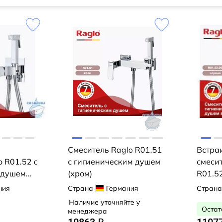
Смеситель Raglo R01.51
Встра
o R01.52 с
с гигиеническим душем
смесит
 душем
(хром)
R01.52
гигие
ния
Страна
Германия
Страна
(черн
Наличие уточняйте у
Остат
менеджера