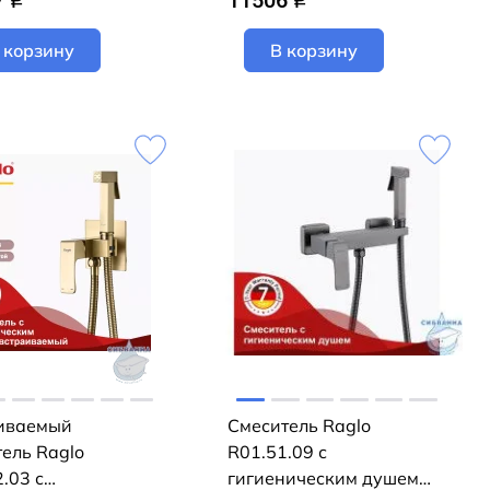
7
11506
q
q
 корзину
В корзину
иваемый
Смеситель Raglo
ель Raglo
R01.51.09 с
.03 с
гигиеническим душем