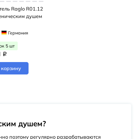
тель Raglo R01.12
иеническим душем
Германия
ок 5 шт
1
q
 корзину
еским душем?
нно поэтому регулярно разрабатываются