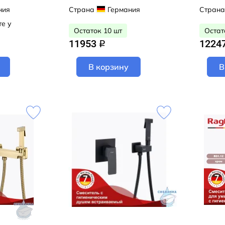
гигиеническим душем
гигие
ния
Страна
Германия
Страна
(графит)
(сатин
те у
Остаток 10 шт
Остат
11953
1224
q
В корзину
В