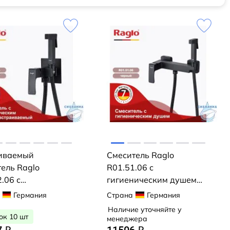
иваемый
Смеситель Raglo
ель Raglo
R01.51.06 с
.06 с
гигиеническим душем
ническим душем
(черный)
Германия
Страна
Германия
ый)
Наличие уточняйте у
ок 10 шт
менеджера