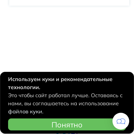
Используем куки и рекомендательные
технологии.
630124, Новосибирск,
Это чтобы сайт работал лучше. Оставаясь с
Есенина, 67
нами, вы соглашаетесь на использование
+7 383 207 53 90
файлов куки.
hidrolux@mail.ru
Понятно