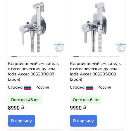
Встраиваемый смеситель
Встраиваемый смеситель
с гигиеническим душем
с гигиеническим душем
Iddis Аксес 005SBR0i08
Iddis Аксес 006SBS0i08
(хром)
(хром)
Страна
Россия
Страна
Россия
Остаток 45 шт
Остаток 6 шт
8990
9990
q
q
В корзину
В корзину