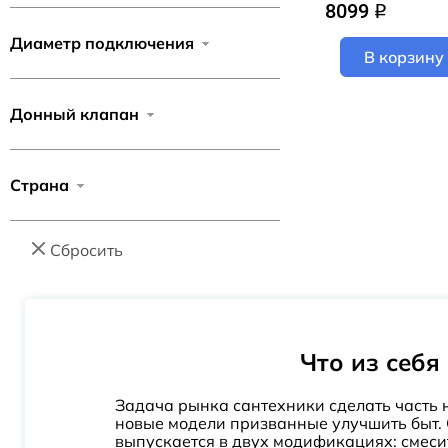
8099
q
Contest
Диаметр подключения
CS5
В корзину
Cuadro
D-Line
Донный клапан
Daheim
Dies
Страна
Duna
Elate
Сбросить
Emeralda
Emotion
Escaro
Что из себя
Evo Matt Black
Finoris
Задача рынка сантехники сделать часть
Focus
новые модели призванные улучшить быт. 
выпускается в двух модификациях: смеси