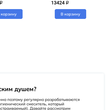
13424
q
q
 корзину
В корзину
еским душем?
нно поэтому регулярно разрабатываются
игиенический смеситель, который
(встраиваемый). Давайте рассмотрим