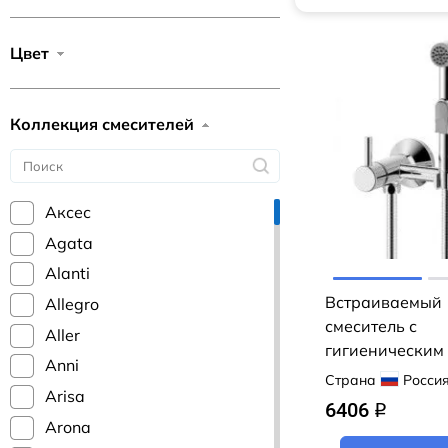
Цвет
Коллекция смесителей
Аксес
Agata
Alanti
Встраиваемый
Allegro
смеситель с
Aller
гигиеническим
Anni
Rossinka X25-5
Страна
Росси
Arisa
6406
q
Arona