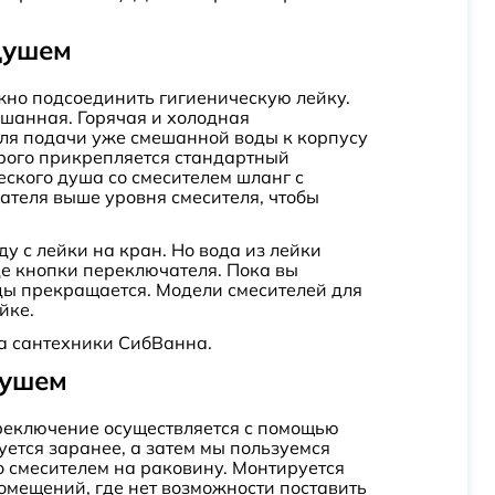
душем
жно подсоединить гигиеническую лейку.
ешанная. Горячая и холодная
для подачи уже смешанной воды к корпусу
орого прикрепляется стандартный
еского душа со смесителем шланг с
ателя выше уровня смесителя, чтобы
у с лейки на кран. Но вода из лейки
иде кнопки переключателя. Пока вы
воды прекращается. Модели смесителей для
йке.
на сантехники СибВанна.
душем
переключение осуществляется с помощью
уется заранее, а затем мы пользуемся
о смесителем на раковину. Монтируется
помещений, где нет возможности поставить