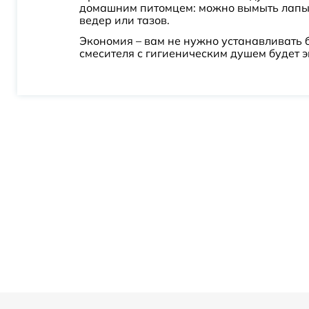
домашним питомцем: можно вымыть лапы 
Plus Strike
ведер или тазов.
Pramen
Экономия – вам не нужно устанавливать 
смесителя с гигиеническим душем будет э
Priority
R01
R03
R07
R08
R10
R20
R23
R24
R51
Ray
Rebris E