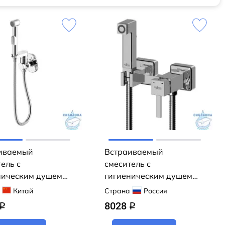
иваемый
Встраиваемый
ель с
смеситель с
ническим душем
гигиеническим душем
ka X25-57 (хром)
Rossinka X25-54 (хром)
Китай
Страна
Россия
8028
q
q