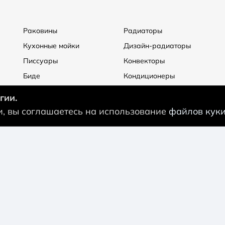
Раковины
Радиаторы
Кухонные мойки
Дизайн-радиаторы
Писсуары
Конвекторы
Биде
Кондиционеры
Дренажные каналы и
Вытяжные вентиляторы
гии.
трапы
Монтажный профиль
ми, вы соглашаетесь на использование
файлов куки
Керамическая плитка
Средства по уходу
Котлы отопления
Теплые полы
Системы защиты от
Встраиваемые ниши
протечек
Распродажа
Аксессуары
Водонагреватели
й
Карта сайта