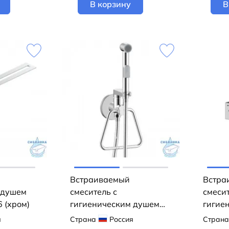
В корзину
В
Встраиваемый
Встра
 душем
смеситель с
смесит
6 (хром)
гигиеническим душем
гигие
Rossinka X25-55 (хром)
Rossin
я
Страна
Россия
Страна