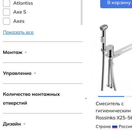
В корзину
Atlantiss
Axe S
Axes
B
Показать все
Bella
Bellario
Монтаж
Benito
Bidetta
Управление
Bozz
Briana
Bronx
Количество монтажных
Castello Round
отверстий
Смеситель с
гигиеническим
Ceraplan
Rossinka X25-5
Chrome
Дизайн
Страна
Росси
Conda