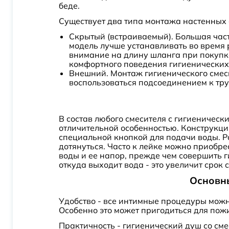
беде.
Melange
Существует два типа монтажа настенных 
Metris
Скрытый (встраиваемый). Большая част
Metropol
модель лучше устанавливать во время р
внимание на длину шланга при покупке,
Mista
комфортного поведения гигиенических
Mosel
Внешний. Монтаж гигиенического смеси
воспользоваться подсоединением к тру
Naab
Nateo
Nubira
В состав любого смесителя с гигиеническ
отличительной особенностью. Конструкци
Nuthe
специальной кнопкой для подачи воды. Р
дотянуться. Часто к лейке можно приобре
Nyons
воды и ее напор, прежде чем совершить 
откуда выходит вода - это увеличит срок 
Passion
Основны
Peretto
Petruma
Удобство - все интимные процедуры можно
Особенно это может пригодиться для по
Plus Advance
Практичность - гигиенический душ со сме
Plus Grace