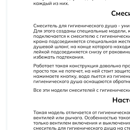
Fulda
каждый из них.
Gollach
Смес
Graves
Смеситель для гигиенического душа - ун
Helmi
Для этого созданы специальные модели, к
подключается к смесителю с гигиеническ
Idealspray
крана подсоединяется специальная жестк
Infinity
душевой шланг, на конце которого находи
лейкой подсоединяется снизу от раковин
Intimixer
избежать подтекания.
Isola
Работает такая конструкция довольно про
просто так не потечет, на ней стоит защ
July
нажимаете кнопку, вода льется из гигиен
Kumin
гигиенического душа оснащаются обратн
Все эти модели смесителей с гигиеничес
Liberty
Наст
Linara
Logis
Такая модель отличается от гигиеническо
Lursy
вентилей или рычага. Особенностью таког
только вентилем включения и выключения
Main
смеситель для гигиенического душа на ст