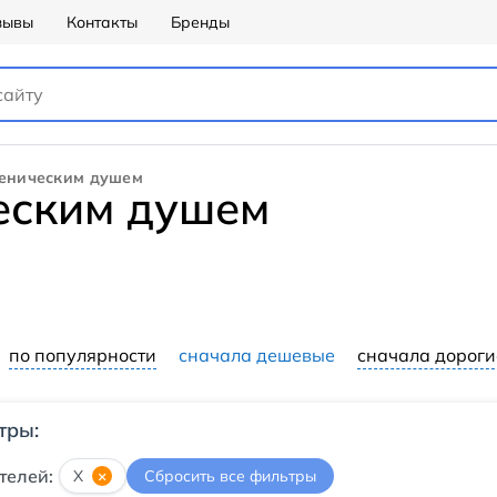
зывы
Контакты
Бренды
иеническим душем
ческим душем
по популярности
сначала дешевые
сначала дороги
тры:
телей:
X
×
Сбросить все фильтры