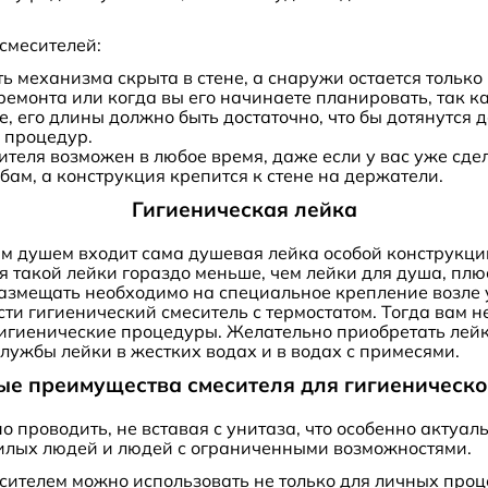
смесителей:
ь механизма скрыта в стене, а снаружи остается только
емонта или когда вы его начинаете планировать, так ка
 его длины должно быть достаточно, что бы дотянутся д
 процедур.
теля возможен в любое время, даже если у вас уже сд
бам, а конструкция крепится к стене на держатели.
Гигиеническая лейка
им душем входит сама душевая лейка особой конструкции
я такой лейки гораздо меньше, чем лейки для душа, пл
азмещать необходимо на специальное крепление возле у
сти гигиенический смеситель с термостатом. Тогда вам 
гигиенические процедуры. Желательно приобретать лейк
службы лейки в жестких водах и в водах с примесями.
е преимущества смесителя для гигиеническ
 проводить, не вставая с унитаза, что особенно актуал
жилых людей и людей с ограниченными возможностями.
сителем можно использовать не только для личных проц