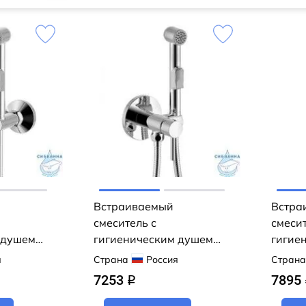
Встраиваемый
Встра
смеситель с
смесит
 душем
гигиеническим душем
гигие
2 (хром)
Rossinka X25-51 (хром)
Rossin
я
Страна
Россия
Страна
7253
7895
q