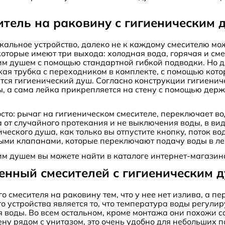
итель на раковину с гигиеническим 
икальное устройство, далеко не к каждому смесителю мо
оторые имеют три выхода: холодная вода, горячая и см
им душем с помощью стандартной гибкой подводки. Но 
ая трубка с переходником в комплекте, с помощью кот
тся гигиенический душ. Согласно конструкции гигиенич
ы, а сама лейка прикрепляется на стену с помощью держ
сто: рычаг на гигиеническом смесителе, переключает вод
ита от случайного протекания и не выключения воды, в в
ического душа, как только вы отпустите кнопку, поток 
ыми клапанами, которые переключают подачу воды в ле
ким душем вы можете найти в каталоге интернет-магази
енный смесителей с гигиеническим 
го смесителя на раковину тем, что у нее нет излива, а 
о устройства является то, что температура воды регулир
 воды. Во всем остальном, кроме монтажа они похожи с
ену рядом с унитазом, это очень удобно для небольших 