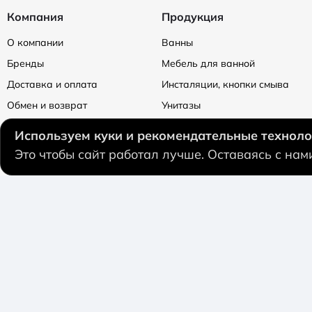
Rebris S
Компания
Продукция
Rora
О компании
Ванны
RS27
Бренды
Мебель для ванной
RS29
Доставка и оплата
Инсталяции, кнопки смыва
RS45
Обмен и возврат
Унитазы
RS46
Политика конфендициальности
Смесители
Используем куки и рекомендательные техноло
Rund
Отзывы
Душевая программа
Это чтобы сайт работал лучше. Оставаясь с на
S
Контакты
Кабины и ограждения
Saale
Душевые поддоны
Saona
Сифоны и трапы
Schunter
Полотенцесушители
Selene
Sena
Solo
Предоставленная на сайте информация не является публично
Spring