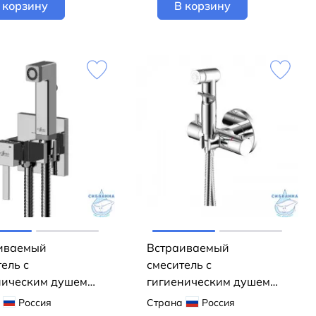
 корзину
В корзину
иваемый
Встраиваемый
ель с
смеситель с
ническим душем
гигиеническим душем
ka X25-53 (хром)
Rossinka X25-58 (хром)
Россия
Страна
Россия