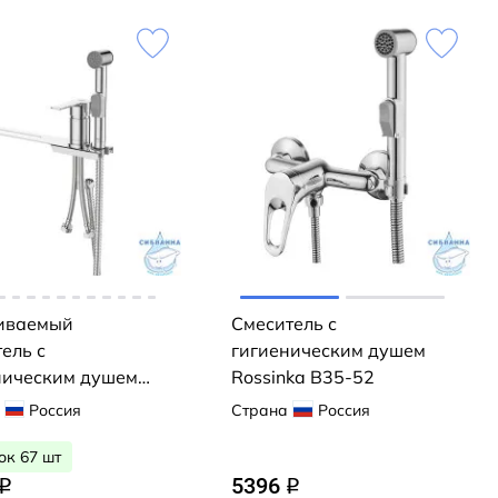
иваемый
Смеситель с
ель с
гигиеническим душем
ническим душем
Rossinka B35-52
o Tidy
Россия
Страна
Россия
00M08 (хром)
ок 67 шт
5396
q
q