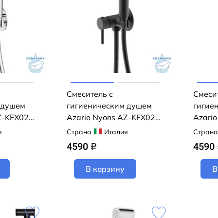
Смеситель с
Смеси
 душем
гигиеническим душем
гигие
Z-KFX02
Azario Nyons AZ-KFX02B
Azario
(черный матовый)
(хром)
я
Страна
Италия
Страна
4590
4590
q
В корзину
В