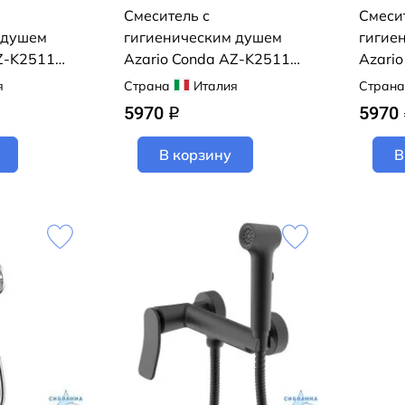
Смеситель с
Смеси
 душем
гигиеническим душем
гигие
AZ-K2511B
Azario Conda AZ-K2511
Azario
ый)
(хром)
(хром)
я
Страна
Италия
Страна
5970
5970
q
В корзину
В