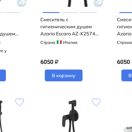
Смеситель с
Смеси
гигиеническим душем
гигие
 душем
Azario Escaro AZ-K2574B
Azari
(черный матовый)
(графи
я
Страна
Италия
Страна
хром)
те у
6050
6050
q
В корзину
В