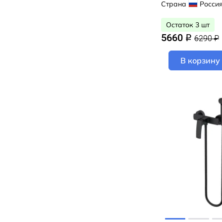
001BL00M08 (
Страна
Росси
матовый)
Остаток 3 шт
5660
6290 ₽
q
В корзину