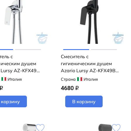
тель с
Смеситель с
ническим душем
гигиеническим душем
 Lursy AZ-KFX49
Azario Lursy AZ-KFX49B
(черный матовый)
Италия
Страна
Италия
4680
q
q
 корзину
В корзину