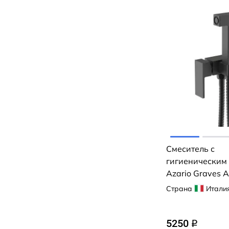
Смеситель с
гигиеническим
Azario Graves 
KFX03B (черны
Страна
Итали
матовый)
5250
q