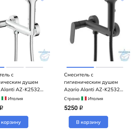
тель с
Смеситель с
ническим душем
гигиеническим душем
 Alanti AZ-K2532
Azario Alanti AZ-K2532B
(черный матовый)
Италия
Страна
Италия
5250
q
q
 корзину
В корзину