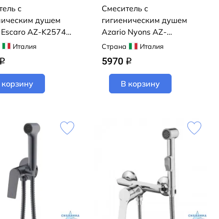
тель с
Смеситель с
ническим душем
гигиеническим душем
 Escaro AZ-K2574
Azario Nyons AZ-
KFX02MG (золото
Италия
Страна
Италия
матовое)
5970
q
q
 корзину
В корзину