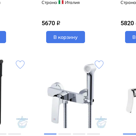
черный
KFX02BN (сатин)
(сатин
я
Страна
Италия
Страна
5670
5820
q
В корзину
В