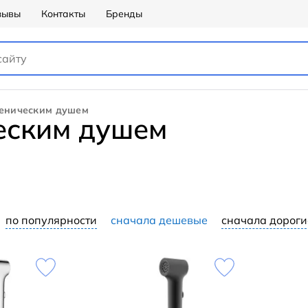
зывы
Контакты
Бренды
иеническим душем
ческим душем
по популярности
сначала дешевые
сначала дороги