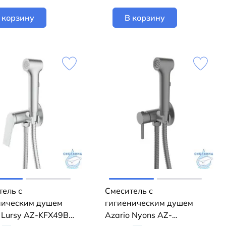
 корзину
В корзину
тель с
Смеситель с
ническим душем
гигиеническим душем
o Lursy AZ-KFX49BN
Azario Nyons AZ-