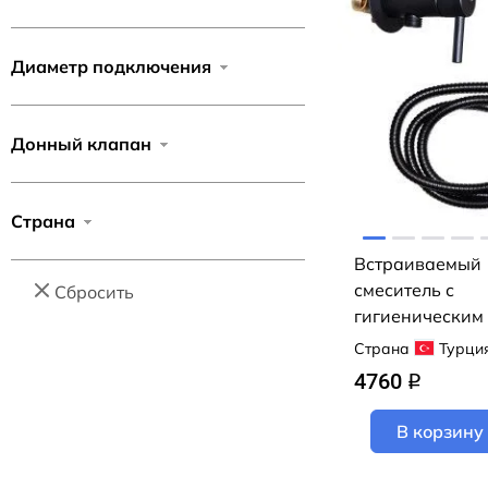
Диаметр подключения
Донный клапан
Страна
Встраиваемый
смеситель с
Сбросить
гигиеническим
Loranto LR805
Страна
Турци
(черный)
4760
q
В корзину