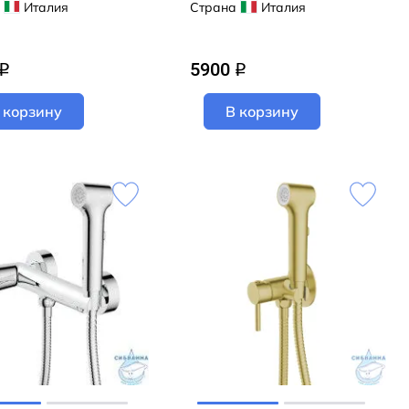
)
KFX02GR (графит)
Италия
Страна
Италия
5900
q
q
 корзину
В корзину