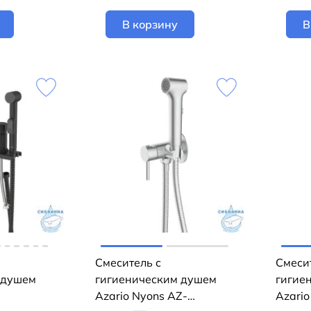
В корзину
В
Смеситель с
Смеси
 душем
гигиеническим душем
гигие
Azario Nyons AZ-
Azari