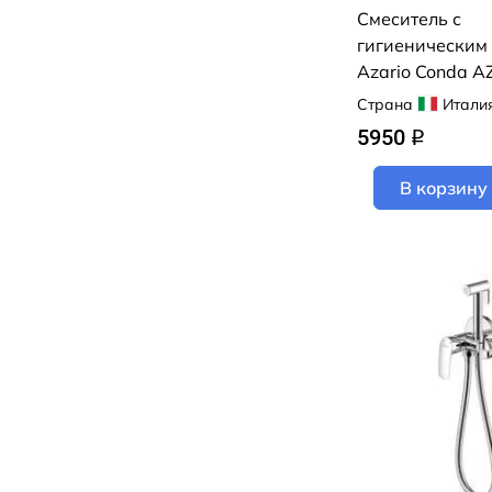
Смеситель с
гигиеническим
Azario Conda 
(черный матов
Страна
Итали
5950
q
В корзину