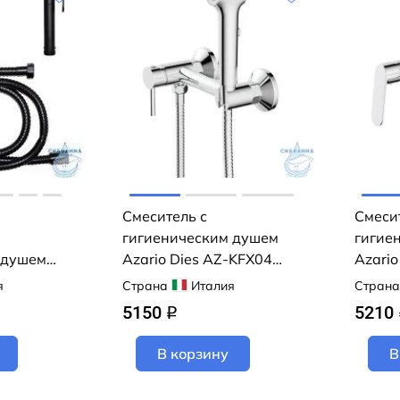
Смеситель с
Смеси
гигиеническим душем
гигие
 душем
Azario Dies AZ-KFX04
Azario
43000
(хром)
(хром)
я
Страна
Италия
Страна
5150
5210
q
В корзину
В