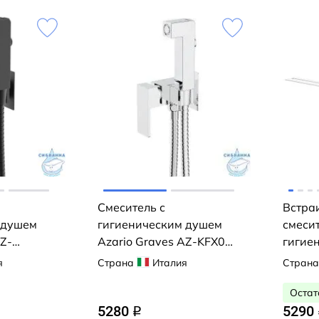
Смеситель с
Встра
 душем
гигиеническим душем
смесит
AZ-
Azario Graves AZ-KFX03
гигие
й
(хром)
Milard
я
Страна
Италия
Страна
001SB
Остат
5280
5290
q