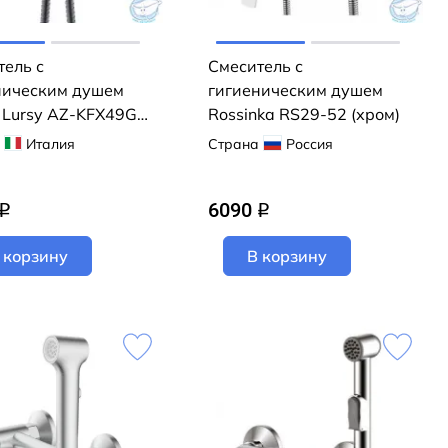
тель с
Смеситель с
ническим душем
гигиеническим душем
o Lursy AZ-KFX49GR
Rossinka RS29-52 (хром)
т)
Италия
Страна
Россия
6090
q
q
 корзину
В корзину