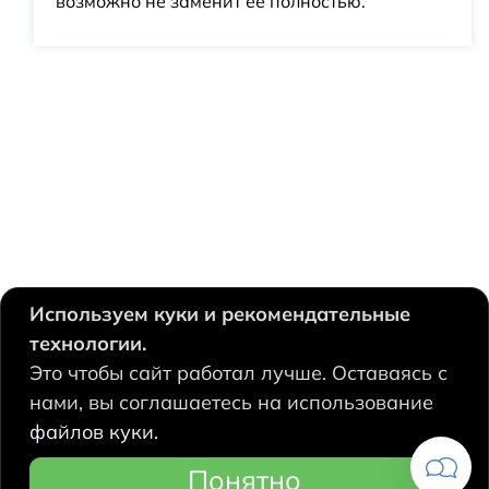
возможно не заменит ее полностью.
Используем куки и рекомендательные
технологии.
630124, Новосибирск,
Это чтобы сайт работал лучше. Оставаясь с
Есенина, 67
нами, вы соглашаетесь на использование
+7 383 207 53 90
файлов куки.
hidrolux@mail.ru
Понятно