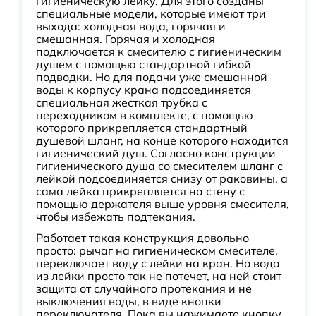
гигиеническую лейку. Для этого созданы
специальные модели, которые имеют три
выхода: холодная вода, горячая и
смешанная. Горячая и холодная
подключается к смесителю с гигиеническим
душем с помощью стандартной гибкой
подводки. Но для подачи уже смешанной
воды к корпусу крана подсоединяется
специальная жесткая трубка с
переходником в комплекте, с помощью
которого прикрепляется стандартный
душевой шланг, на конце которого находится
гигиенический душ. Согласно конструкции
гигиенического душа со смесителем шланг с
лейкой подсоединяется снизу от раковины, а
сама лейка прикрепляется на стену с
помощью держателя выше уровня смесителя,
чтобы избежать подтекания.
Работает такая конструкция довольно
просто: рычаг на гигиеническом смесителе,
переключает воду с лейки на кран. Но вода
из лейки просто так не потечет, на ней стоит
защита от случайного протекания и не
выключения воды, в виде кнопки
переключателя. Пока вы нажимаете кнопку,