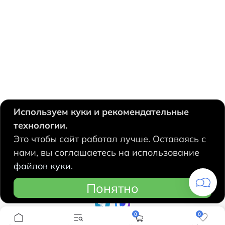
Используем куки и рекомендательные
технологии.
630124, Новосибирск,
Это чтобы сайт работал лучше. Оставаясь с
Есенина, 67
нами, вы соглашаетесь на использование
+7 383 207 53 90
файлов куки.
hidrolux@mail.ru
Понятно
0
0